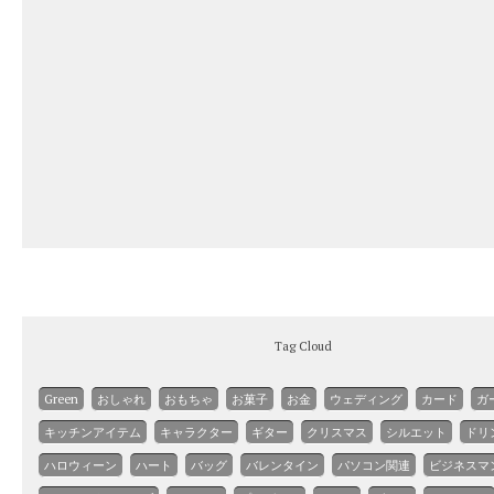
Tag Cloud
Green
おしゃれ
おもちゃ
お菓子
お金
ウェディング
カード
ガ
キッチンアイテム
キャラクター
ギター
クリスマス
シルエット
ドリ
ハロウィーン
ハート
バッグ
バレンタイン
パソコン関連
ビジネスマ