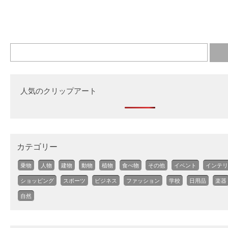
人気のクリップアート
カテゴリー
乗物
人物
建物
動物
植物
食べ物
その他
イベント
インテリ
ショッピング
スポーツ
ビジネス
ファッション
学校
日用品
楽器
自然