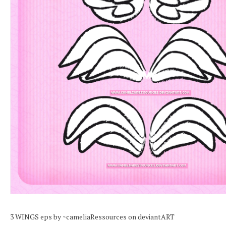
3 WINGS eps by ~cameliaRessources on deviantART