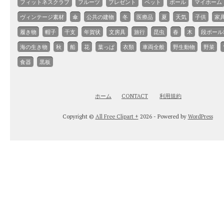
フィットネスクラブ
フルーツ
プレゼント
ペット
ボール
マイホーム
ヴィンテージ素材
傘
公共の建物
冬
医療品
夏
天気
子供
家
履き物
帽子
干支
年賀状
文房具
旅行
昆虫
春
木
段ボール
海の生き物
秋
船
花
葉っぱ
衣類
車両全般
野生動物
野菜
食器
黒板
ホーム
CONTACT
利用規約
Copyright ©
All Free Clipart +
2026 - Powered by
WordPress