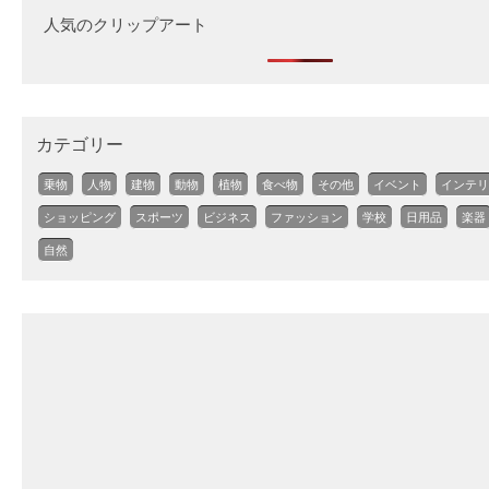
人気のクリップアート
カテゴリー
乗物
人物
建物
動物
植物
食べ物
その他
イベント
インテリ
ショッピング
スポーツ
ビジネス
ファッション
学校
日用品
楽器
自然