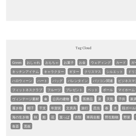
Tag Cloud
Green
おしゃれ
おもちゃ
お菓子
お金
ウェディング
カード
ガ
キッチンアイテム
キャラクター
ギター
クリスマス
シルエット
ドリ
ハロウィーン
ハート
バッグ
バレンタイン
パソコン関連
ビジネスマ
フィットネスクラブ
フルーツ
プレゼント
ペット
ボール
マイホーム
ヴィンテージ素材
傘
公共の建物
冬
医療品
夏
天気
子供
家
履き物
帽子
干支
年賀状
文房具
旅行
昆虫
春
木
段ボール
海の生き物
秋
船
花
葉っぱ
衣類
車両全般
野生動物
野菜
食器
黒板