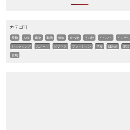
カテゴリー
乗物
人物
建物
動物
植物
食べ物
その他
イベント
インテリ
ショッピング
スポーツ
ビジネス
ファッション
学校
日用品
楽器
自然