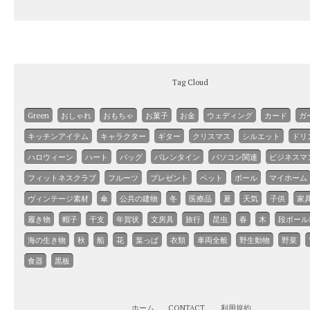
Tag Cloud
Green
おしゃれ
おもちゃ
お菓子
お金
ウェディング
カード
ガ
キッチンアイテム
キャラクター
ギター
クリスマス
シルエット
ドリ
ハロウィーン
ハート
バッグ
バレンタイン
パソコン関連
ビジネスマ
フィットネスクラブ
フルーツ
プレゼント
ペット
ボール
マイホーム
ヴィンテージ素材
傘
公共の建物
冬
医療品
夏
天気
子供
家
履き物
帽子
干支
年賀状
文房具
旅行
昆虫
春
木
段ボール
海の生き物
秋
船
花
葉っぱ
衣類
車両全般
野生動物
野菜
食器
黒板
ホーム
CONTACT
利用規約