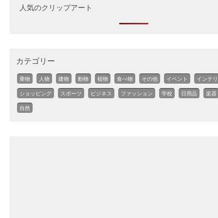
人気のクリップアート
カテゴリー
乗物
人物
建物
動物
植物
食べ物
その他
イベント
インテリ
ショッピング
スポーツ
ビジネス
ファッション
学校
日用品
楽器
自然