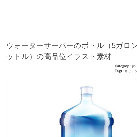
ウォーターサーバーのボトル（5ガロン
ットル）の高品位イラスト素材
Category :
食
Tags :
キッチ