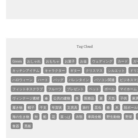
Tag Cloud
Green
おしゃれ
おもちゃ
お菓子
お金
ウェディング
カード
ガ
キッチンアイテム
キャラクター
ギター
クリスマス
シルエット
ドリ
ハロウィーン
ハート
バッグ
バレンタイン
パソコン関連
ビジネスマ
フィットネスクラブ
フルーツ
プレゼント
ペット
ボール
マイホーム
ヴィンテージ素材
傘
公共の建物
冬
医療品
夏
天気
子供
家
履き物
帽子
干支
年賀状
文房具
旅行
昆虫
春
木
段ボール
海の生き物
秋
船
花
葉っぱ
衣類
車両全般
野生動物
野菜
食器
黒板