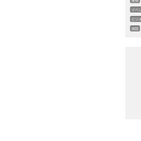
乗物
イベ
ビジ
病院