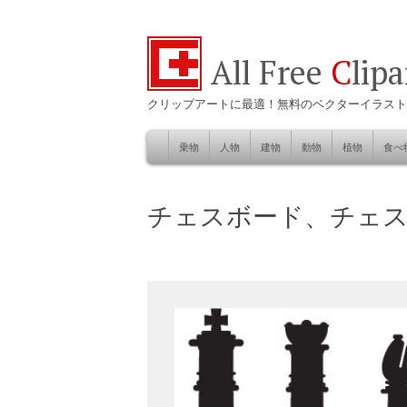
All Free
C
lip
クリップアートに最適！無料のベクターイラスト
乗物
人物
建物
動物
植物
食べ
Skip
to
自然
チェスボード、チェ
content