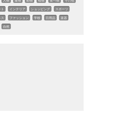
人物
建物
動物
植物
食べ物
その他
ント
インテリア
ショッピング
スポーツ
ネス
ファッション
学校
日用品
楽器
自然