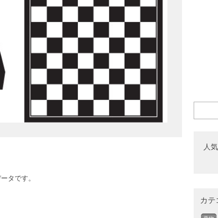
人気
データです。
カテ