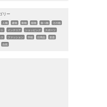
ゴリー
人物
建物
動物
植物
食べ物
その他
ント
インテリア
ショッピング
スポーツ
ネス
ファッション
学校
日用品
楽器
自然