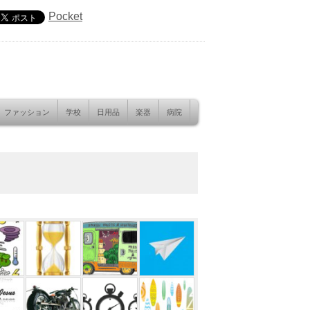
Pocket
ファッション
学校
日用品
楽器
病院