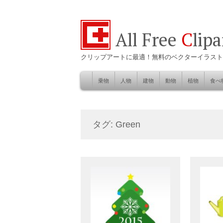
All Free
C
lip
クリップアートに最適！無料のベクターイラスト
乗物
人物
建物
動物
植物
食べ
Skip
to
自然
content
タグ: Green