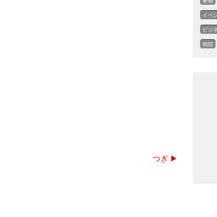
乗物
イベ
ビジ
病院
つぎ ▶