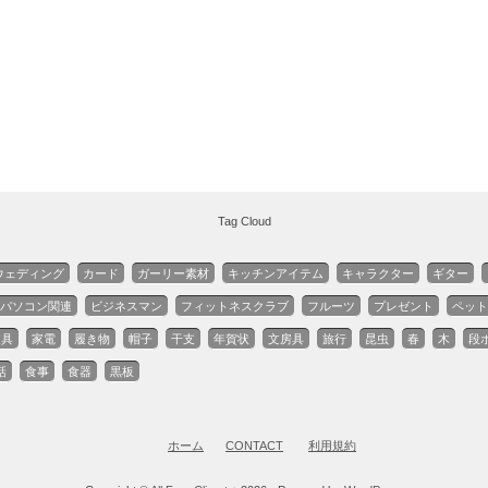
Tag Cloud
ウェディング
カード
ガーリー素材
キッチンアイテム
キャラクター
ギター
パソコン関連
ビジネスマン
フィットネスクラブ
フルーツ
プレゼント
ペット
家具
家電
履き物
帽子
干支
年賀状
文房具
旅行
昆虫
春
木
段
話
食事
食器
黒板
ホーム
CONTACT
利用規約