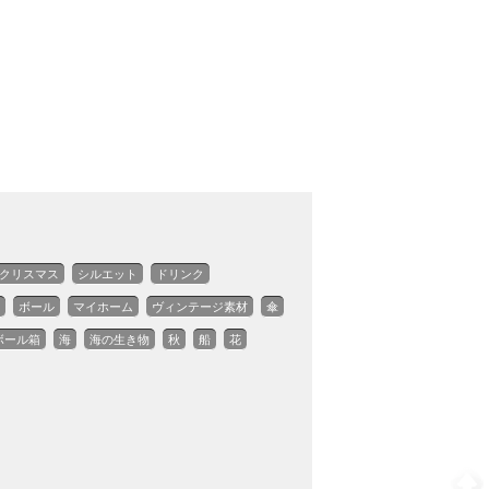
クリスマス
シルエット
ドリンク
ボール
マイホーム
ヴィンテージ素材
傘
ボール箱
海
海の生き物
秋
船
花