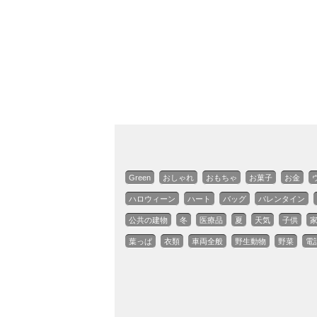
Green
おしゃれ
おもちゃ
お菓子
お金
ハロウィーン
ハート
バッグ
バレンタイン
公共の建物
冬
医療品
夏
天気
子供
葉っぱ
衣類
車両全般
野生動物
野菜
電