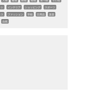
人物
建物
動物
植物
食べ物
その他
ント
インテリア
ショッピング
スポーツ
ネス
ファッション
学校
日用品
楽器
自然