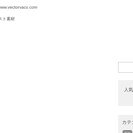
 www.vectorvaco.com
スト素材
人気
カテ