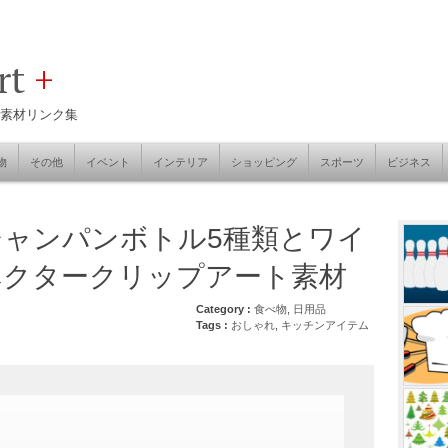
art
+
素材リンク集
物
その他
イベント
インテリア
ショッピング
スポーツ
ビジネス
ャンパンボトル5種類とワイ
ベクタークリップアート素材
Category :
食べ物
,
日用品
Tags :
おしゃれ
,
キッチンアイテム