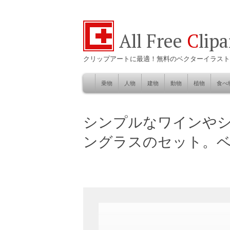
All Free
C
lip
クリップアートに最適！無料のベクターイラスト
乗物
人物
建物
動物
植物
食べ
Skip
to
自然
シンプルなワインやシ
content
ングラスのセット。