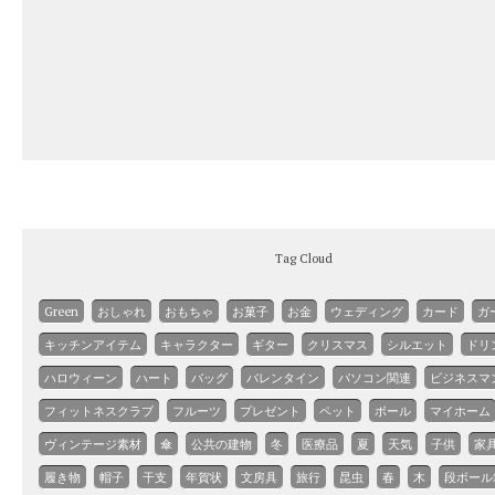
Tag Cloud
Green
おしゃれ
おもちゃ
お菓子
お金
ウェディング
カード
ガ
キッチンアイテム
キャラクター
ギター
クリスマス
シルエット
ドリ
ハロウィーン
ハート
バッグ
バレンタイン
パソコン関連
ビジネスマ
フィットネスクラブ
フルーツ
プレゼント
ペット
ボール
マイホーム
ヴィンテージ素材
傘
公共の建物
冬
医療品
夏
天気
子供
家
履き物
帽子
干支
年賀状
文房具
旅行
昆虫
春
木
段ボール