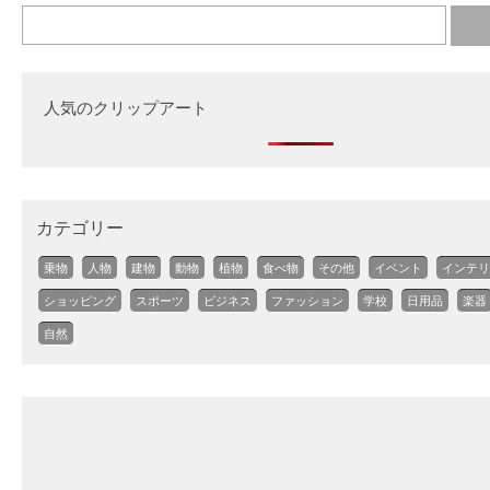
人気のクリップアート
カテゴリー
乗物
人物
建物
動物
植物
食べ物
その他
イベント
インテリ
ショッピング
スポーツ
ビジネス
ファッション
学校
日用品
楽器
自然