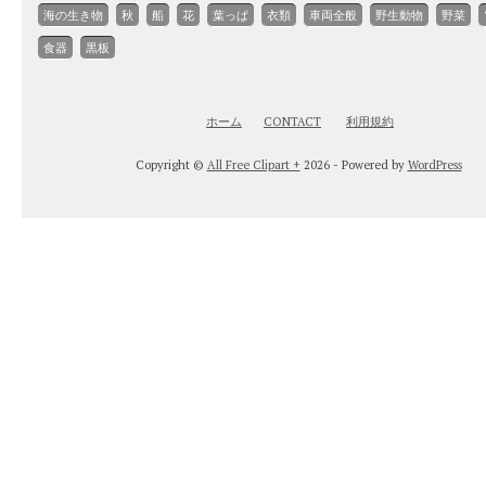
海の生き物
秋
船
花
葉っぱ
衣類
車両全般
野生動物
野菜
食器
黒板
ホーム
CONTACT
利用規約
Copyright ©
All Free Clipart +
2026 - Powered by
WordPress