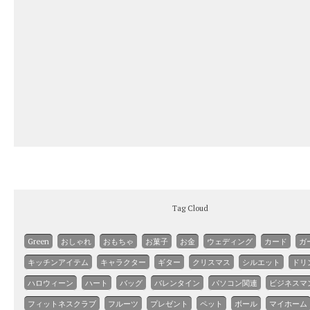
Tag Cloud
Green
おしゃれ
おもちゃ
お菓子
お金
ウェディング
カード
ガ
キッチンアイテム
キャラクター
ギター
クリスマス
シルエット
ドリ
ハロウィーン
ハート
バッグ
バレンタイン
パソコン関連
ビジネスマ
フィットネスクラブ
フルーツ
プレゼント
ペット
ボール
マイホーム