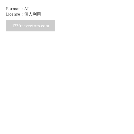
Format：AI
License：個人利用
123freevectors.com