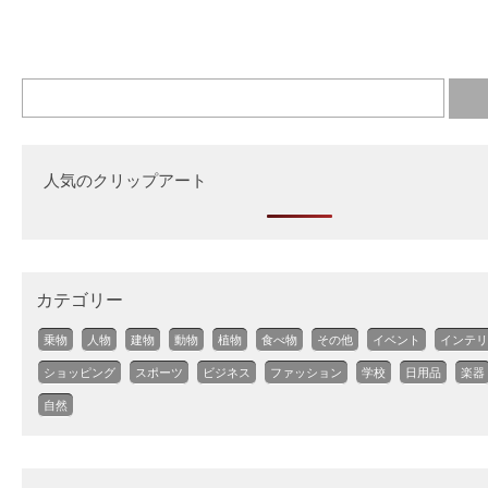
人気のクリップアート
カテゴリー
乗物
人物
建物
動物
植物
食べ物
その他
イベント
インテリ
ショッピング
スポーツ
ビジネス
ファッション
学校
日用品
楽器
自然