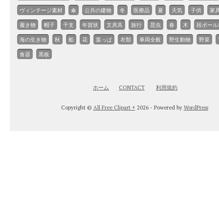
ヴィンテージ素材
傘
公共の建物
冬
医療品
夏
天気
子供
家
履き物
帽子
干支
年賀状
文房具
旅行
昆虫
春
木
段ボール
海の生き物
秋
船
花
葉っぱ
衣類
車両全般
野生動物
野菜
食器
黒板
ホーム
CONTACT
利用規約
Copyright ©
All Free Clipart +
2026 - Powered by
WordPress