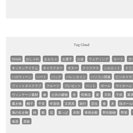
Tag Cloud
Green
おしゃれ
おもちゃ
お菓子
お金
ウェディング
カード
ガ
キッチンアイテム
キャラクター
ギター
クリスマス
シルエット
ドリ
ハロウィーン
ハート
バッグ
バレンタイン
パソコン関連
ビジネスマ
フィットネスクラブ
フルーツ
プレゼント
ペット
ボール
マイホーム
ヴィンテージ素材
傘
公共の建物
冬
医療品
夏
天気
子供
家
履き物
帽子
干支
年賀状
文房具
旅行
昆虫
春
木
段ボール
海の生き物
秋
船
花
葉っぱ
衣類
車両全般
野生動物
野菜
食器
黒板