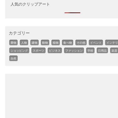
人気のクリップアート
カテゴリー
乗物
人物
建物
動物
植物
食べ物
その他
イベント
インテリ
ショッピング
スポーツ
ビジネス
ファッション
学校
日用品
楽器
自然