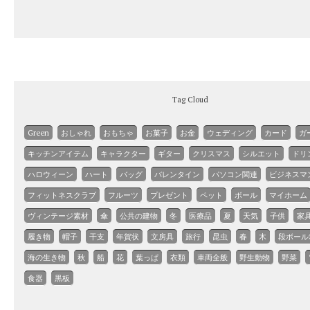
Tag Cloud
Green
おしゃれ
おもちゃ
お菓子
お金
ウェディング
カード
ガ
キッチンアイテム
キャラクター
ギター
クリスマス
シルエット
ドリ
ハロウィーン
ハート
バッグ
バレンタイン
パソコン関連
ビジネスマ
フィットネスクラブ
フルーツ
プレゼント
ペット
ボール
マイホーム
ヴィンテージ素材
傘
公共の建物
冬
医療品
夏
天気
子供
家
履き物
帽子
干支
年賀状
文房具
旅行
昆虫
春
木
段ボール
海の生き物
秋
船
花
葉っぱ
衣類
車両全般
野生動物
野菜
食器
黒板