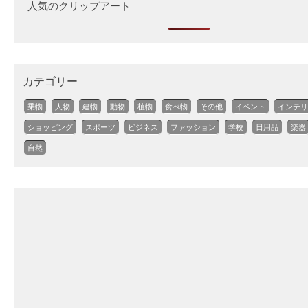
人気のクリップアート
カテゴリー
乗物
人物
建物
動物
植物
食べ物
その他
イベント
インテリ
ショッピング
スポーツ
ビジネス
ファッション
学校
日用品
楽器
自然