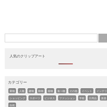
人気のクリップアート
カテゴリー
乗物
人物
建物
動物
植物
食べ物
その他
イベント
インテリ
ショッピング
スポーツ
ビジネス
ファッション
学校
日用品
楽器
自然