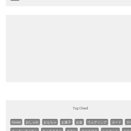
Tag Cloud
Green
おしゃれ
おもちゃ
お菓子
お金
ウェディング
カード
ガ