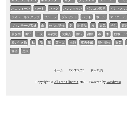
キッチンアイテム
キャラクター
ギター
クリスマス
シルエット
ドリ
ハロウィーン
ハート
バッグ
バレンタイン
パソコン関連
ビジネスマ
フィットネスクラブ
フルーツ
プレゼント
ペット
ボール
マイホーム
ヴィンテージ素材
傘
公共の建物
冬
医療品
夏
天気
子供
家
履き物
帽子
干支
年賀状
文房具
旅行
昆虫
春
木
段ボール
海の生き物
秋
船
花
葉っぱ
衣類
車両全般
野生動物
野菜
食器
黒板
ホーム
CONTACT
利用規約
Copyright ©
All Free Clipart +
2026 - Powered by
WordPress