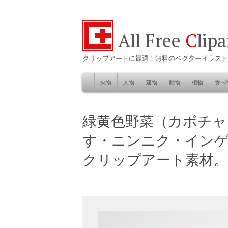
All Free
C
lip
クリップアートに最適！無料のベクターイラスト
乗物
人物
建物
動物
植物
食べ
Skip
to
自然
緑黄色野菜（カボチャ
content
す・ニンニク・イン
クリップアート素材。