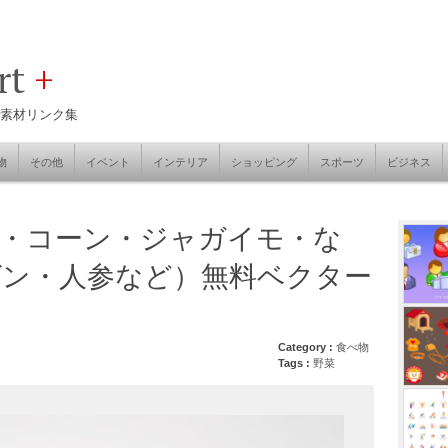
art
+
素材リンク集
物
その他
イベント
インテリア
ショッピング
スポーツ
ビジネス
・コーン・ジャガイモ・な
ゲン・人参など）無料ベクター
Category :
食べ物
Tags :
野菜