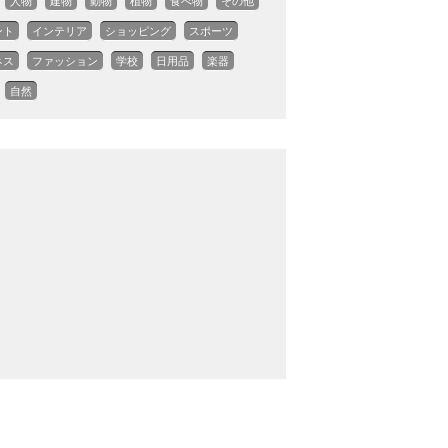
人物
建物
動物
植物
食べ物
その他
ント
インテリア
ショッピング
スポーツ
ネス
ファッション
学校
日用品
楽器
自然