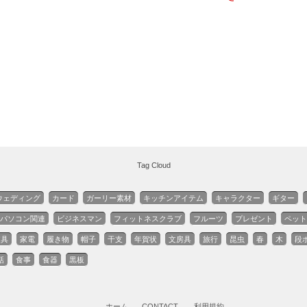
Tag Cloud
ウェディング
カード
ガーリー素材
キッチンアイテム
キャラクター
ギター
パソコン関連
ビジネスマン
フィットネスクラブ
フルーツ
プレゼント
ペット
家具
家電
履き物
帽子
干支
年賀状
文房具
旅行
昆虫
春
木
段
話
食事
食器
黒板
ホーム
CONTACT
利用規約