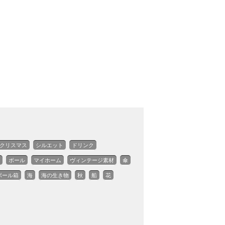
クリスマス
シルエット
ドリンク
ボール
マイホーム
ヴィンテージ素材
傘
ボール箱
海
海の生き物
秋
船
花