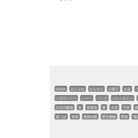
Green
おしゃれ
おもちゃ
お菓子
お金
ハロウィーン
ハート
バッグ
バレンタイン
公共の建物
冬
医療品
夏
天気
子供
葉っぱ
衣類
車両全般
野生動物
野菜
電