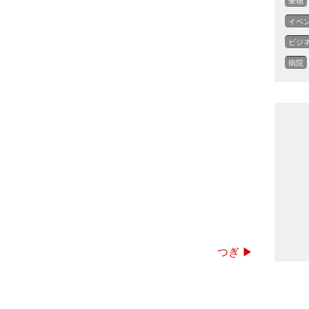
乗物
イベ
ビジ
病院
つぎ ▶