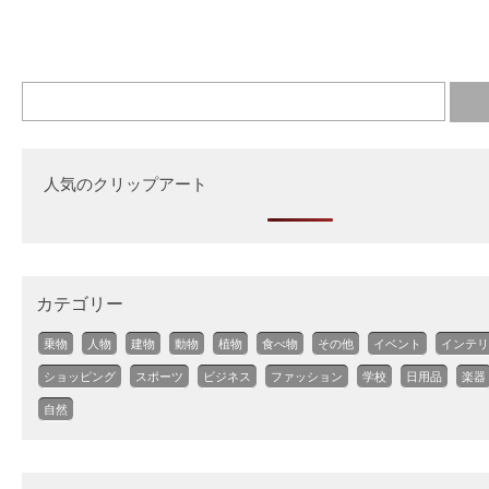
人気のクリップアート
カテゴリー
乗物
人物
建物
動物
植物
食べ物
その他
イベント
インテリ
ショッピング
スポーツ
ビジネス
ファッション
学校
日用品
楽器
自然