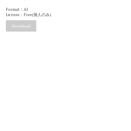
Format：AI
License：Free(個人のみ)
Download