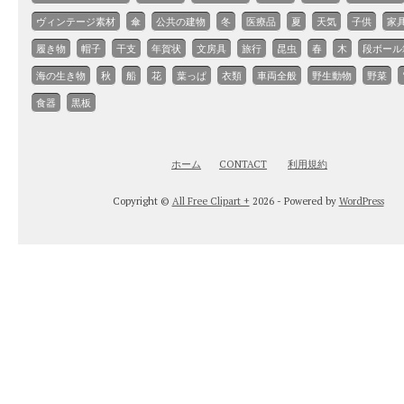
ヴィンテージ素材
傘
公共の建物
冬
医療品
夏
天気
子供
家
履き物
帽子
干支
年賀状
文房具
旅行
昆虫
春
木
段ボール
海の生き物
秋
船
花
葉っぱ
衣類
車両全般
野生動物
野菜
食器
黒板
ホーム
CONTACT
利用規約
Copyright ©
All Free Clipart +
2026 - Powered by
WordPress