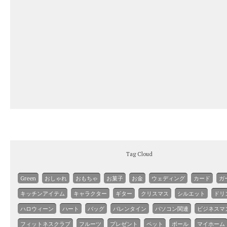
Tag Cloud
Green
おしゃれ
おもちゃ
お菓子
お金
ウェディング
カード
ガ
キッチンアイテム
キャラクター
ギター
クリスマス
シルエット
ドリ
ハロウィーン
ハート
バッグ
バレンタイン
パソコン関連
ビジネスマ
フィットネスクラブ
フルーツ
プレゼント
ペット
ボール
マイホーム