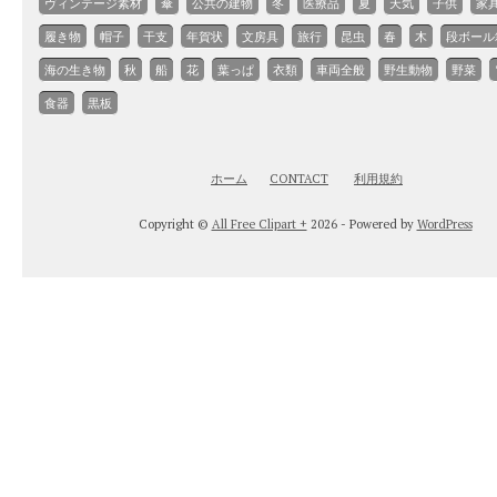
ヴィンテージ素材
傘
公共の建物
冬
医療品
夏
天気
子供
家
履き物
帽子
干支
年賀状
文房具
旅行
昆虫
春
木
段ボール
海の生き物
秋
船
花
葉っぱ
衣類
車両全般
野生動物
野菜
食器
黒板
ホーム
CONTACT
利用規約
Copyright ©
All Free Clipart +
2026 - Powered by
WordPress