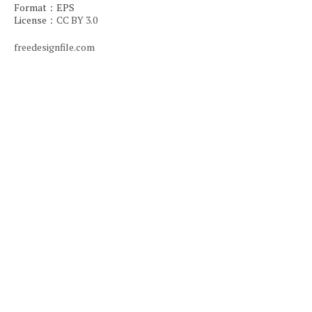
Format：EPS
License：
CC BY 3.0
freedesignfile.com