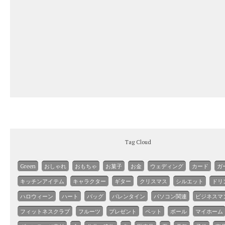
Tag Cloud
Green
おしゃれ
おもちゃ
お菓子
お金
ウェディング
カード
ガ
キッチンアイテム
キャラクター
ギター
クリスマス
シルエット
ドリ
ハロウィーン
ハート
バッグ
バレンタイン
パソコン関連
ビジネスマ
フィットネスクラブ
フルーツ
プレゼント
ペット
ボール
マイホーム