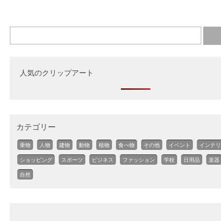
人気のクリップアート
カテゴリー
乗物
人物
建物
動物
植物
食べ物
その他
イベント
インテリ
ショッピング
スポーツ
ビジネス
ファッション
学校
日用品
楽器
自然