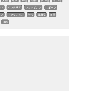
人物
建物
動物
植物
食べ物
その他
ント
インテリア
ショッピング
スポーツ
ネス
ファッション
学校
日用品
楽器
自然