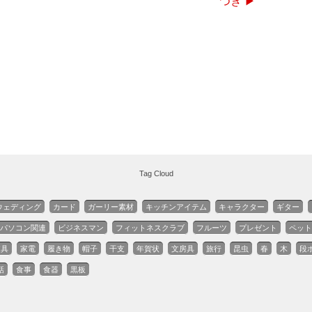
つぎ ▶
Tag Cloud
ウェディング
カード
ガーリー素材
キッチンアイテム
キャラクター
ギター
パソコン関連
ビジネスマン
フィットネスクラブ
フルーツ
プレゼント
ペット
家具
家電
履き物
帽子
干支
年賀状
文房具
旅行
昆虫
春
木
段
話
食事
食器
黒板