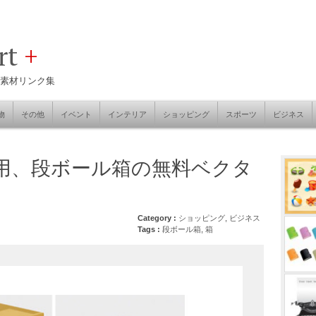
art
+
素材リンク集
物
その他
イベント
インテリア
ショッピング
スポーツ
ビジネス
用、段ボール箱の無料ベクタ
Category :
ショッピング
,
ビジネス
Tags :
段ボール箱
,
箱