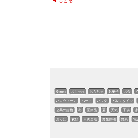
◀ もどる
Green
おしゃれ
おもちゃ
お菓子
お金
ハロウィーン
ハート
バッグ
バレンタイン
公共の建物
冬
医療品
夏
天気
子供
葉っぱ
衣類
車両全般
野生動物
野菜
電