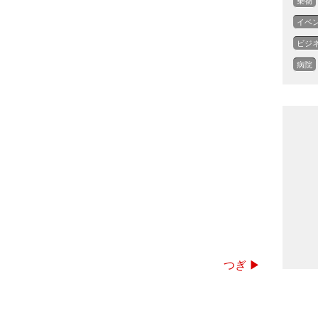
乗物
イベ
ビジ
病院
つぎ ▶