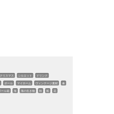
クリスマス
シルエット
ドリンク
ボール
マイホーム
ヴィンテージ素材
傘
ボール箱
海
海の生き物
秋
船
花