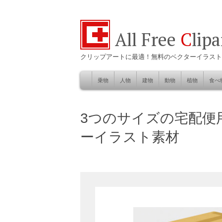
All Free
C
lip
クリップアートに最適！無料のベクターイラスト
乗物
人物
建物
動物
植物
食べ
Skip
to
自然
3つのサイズの宅配便
content
ーイラスト素材