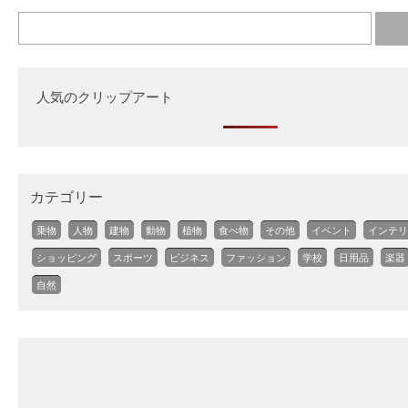
人気のクリップアート
カテゴリー
乗物
人物
建物
動物
植物
食べ物
その他
イベント
インテリ
ショッピング
スポーツ
ビジネス
ファッション
学校
日用品
楽器
自然