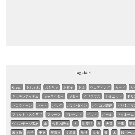
Tag Cloud
Green
おしゃれ
おもちゃ
お菓子
お金
ウェディング
カード
ガ
キッチンアイテム
キャラクター
ギター
クリスマス
シルエット
ドリ
ハロウィーン
ハート
バッグ
バレンタイン
パソコン関連
ビジネスマ
フィットネスクラブ
フルーツ
プレゼント
ペット
ボール
マイホーム
ヴィンテージ素材
傘
公共の建物
冬
医療品
夏
天気
子供
家
履き物
帽子
干支
年賀状
文房具
旅行
昆虫
春
木
段ボール