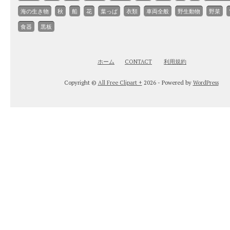
海の生き物
秋
船
花
葉っぱ
衣類
車両全般
野生動物
野菜
食器
黒板
ホーム
CONTACT
利用規約
Copyright ©
All Free Clipart +
2026 - Powered by
WordPress