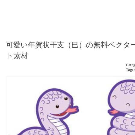
可愛い年賀状干支（巳）の無料ベクタ
ト素材
Categ
Tags 