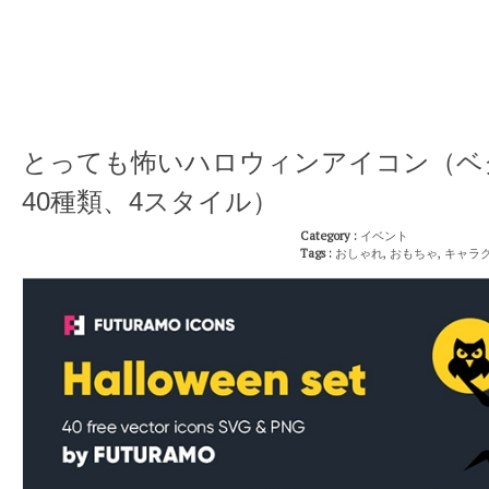
とっても怖いハロウィンアイコン（ベ
40種類、4スタイル）
Category :
イベント
Tags :
おしゃれ
,
おもちゃ
,
キャラ