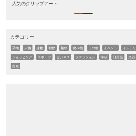
人気のクリップアート
カテゴリー
乗物
人物
建物
動物
植物
食べ物
その他
イベント
インテリ
ショッピング
スポーツ
ビジネス
ファッション
学校
日用品
楽器
自然