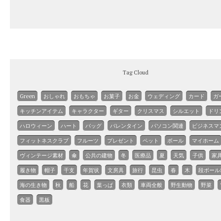
Tag Cloud
Green
おしゃれ
おもちゃ
お菓子
お金
ウェディング
カード
ガ
キッチンアイテム
キャラクター
ギター
クリスマス
シルエット
ドリ
ハロウィーン
ハート
バッグ
バレンタイン
パソコン関連
ビジネスマ
フィットネスクラブ
フルーツ
プレゼント
ペット
ボール
マイホーム
ヴィンテージ素材
傘
公共の建物
冬
医療品
夏
天気
子供
家
履き物
帽子
干支
年賀状
文房具
旅行
昆虫
春
木
段ボール
海の生き物
秋
船
花
葉っぱ
衣類
車両全般
野生動物
野菜
食器
黒板