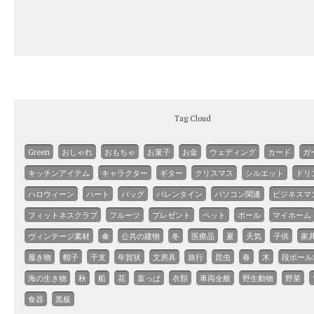
Tag Cloud
Green
おしゃれ
おもちゃ
お菓子
お金
ウェディング
カード
ガ
キッチンアイテム
キャラクター
ギター
クリスマス
シルエット
ドリ
ハロウィーン
ハート
バッグ
バレンタイン
パソコン関連
ビジネスマ
フィットネスクラブ
フルーツ
プレゼント
ペット
ボール
マイホーム
ヴィンテージ素材
傘
公共の建物
冬
医療品
夏
天気
子供
家
履き物
帽子
干支
年賀状
文房具
旅行
昆虫
春
木
段ボール
海の生き物
秋
船
花
葉っぱ
衣類
車両全般
野生動物
野菜
食器
黒板