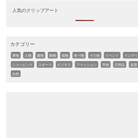
人気のクリップアート
カテゴリー
乗物
人物
建物
動物
植物
食べ物
その他
イベント
インテリ
ショッピング
スポーツ
ビジネス
ファッション
学校
日用品
楽器
自然