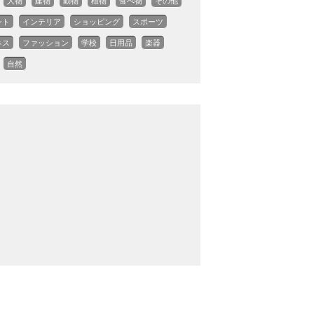
人物
建物
動物
植物
食べ物
その他
ント
インテリア
ショッピング
スポーツ
ネス
ファッション
学校
日用品
楽器
自然