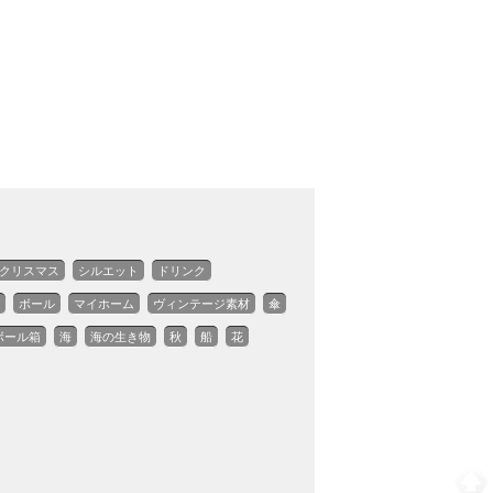
クリスマス
シルエット
ドリンク
ボール
マイホーム
ヴィンテージ素材
傘
ボール箱
海
海の生き物
秋
船
花