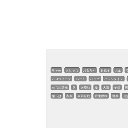
Green
おしゃれ
おもちゃ
お菓子
お金
ハロウィーン
ハート
バッグ
バレンタイン
公共の建物
冬
医療品
夏
天気
子供
葉っぱ
衣類
車両全般
野生動物
野菜
電