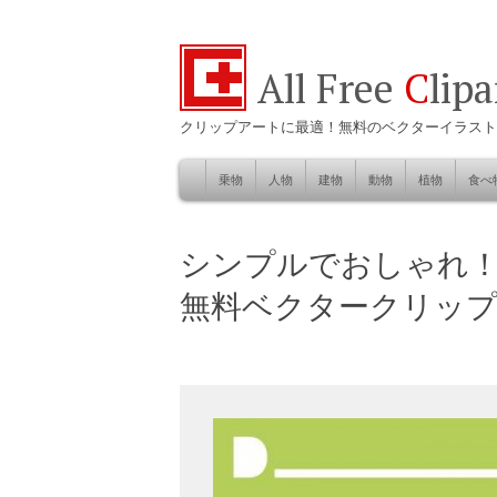
All Free
C
lip
クリップアートに最適！無料のベクターイラスト
乗物
人物
建物
動物
植物
食べ
Skip
to
自然
シンプルでおしゃれ
content
無料ベクタークリップ