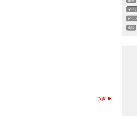
乗物
イベ
ビジ
病院
つぎ ▶