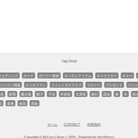
Tag Cloud
ウェディング
カード
ガーリー素材
キッチンアイテム
キャラクター
ギター
パソコン関連
ビジネスマン
フィットネスクラブ
フルーツ
プレゼント
ペット
家具
家電
履き物
帽子
干支
年賀状
文房具
旅行
昆虫
春
木
段
話
食事
食器
黒板
ホーム
CONTACT
利用規約
Copyright ©
All Free Clipart +
2026 - Powered by
WordPress