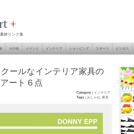
art
+
素材リンク集
物
その他
イベント
インテリア
ショッピング
スポーツ
ビジネス
！クールなインテリア家具の
アート６点
Category :
インテリア
Tags :
おしゃれ
,
家具