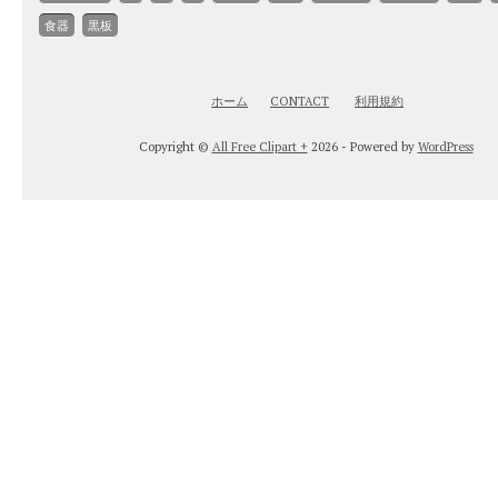
食器
黒板
ホーム
CONTACT
利用規約
Copyright ©
All Free Clipart +
2026 - Powered by
WordPress