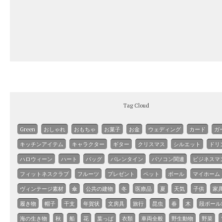
Tag Cloud
Green
おしゃれ
おもちゃ
お菓子
お金
ウェディング
カード
ガ
キッチンアイテム
キャラクター
ギター
クリスマス
シルエット
ドリ
ハロウィーン
ハート
バッグ
バレンタイン
パソコン関連
ビジネスマ
フィットネスクラブ
フルーツ
プレゼント
ペット
ボール
マイホーム
ヴィンテージ素材
傘
公共の建物
冬
医療品
夏
天気
子供
家
履き物
帽子
干支
年賀状
文房具
旅行
昆虫
春
木
段ボール
海の生き物
秋
船
花
葉っぱ
衣類
車両全般
野生動物
野菜