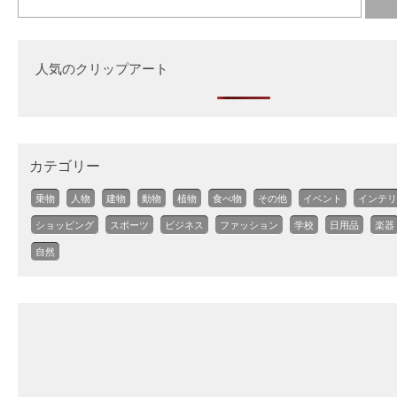
人気のクリップアート
カテゴリー
乗物
人物
建物
動物
植物
食べ物
その他
イベント
インテリ
ショッピング
スポーツ
ビジネス
ファッション
学校
日用品
楽器
自然