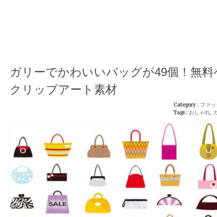
ガリーでかわいいバッグが49個！無料
クリップアート素材
Category :
ファッ
Tags :
おしゃれ
,