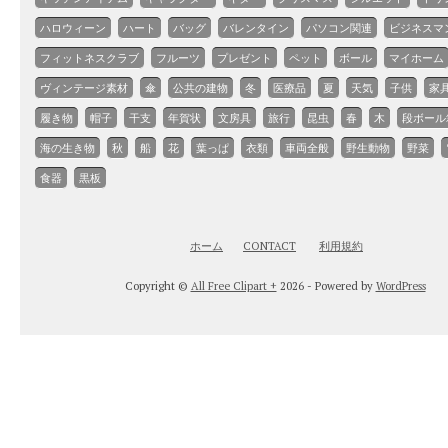
ハロウィーン
ハート
バッグ
バレンタイン
パソコン関連
ビジネスマ
フィットネスクラブ
フルーツ
プレゼント
ペット
ボール
マイホーム
ヴィンテージ素材
傘
公共の建物
冬
医療品
夏
天気
子供
家
履き物
帽子
干支
年賀状
文房具
旅行
昆虫
春
木
段ボール
海の生き物
秋
船
花
葉っぱ
衣類
車両全般
野生動物
野菜
食器
黒板
ホーム
CONTACT
利用規約
Copyright ©
All Free Clipart +
2026 - Powered by
WordPress