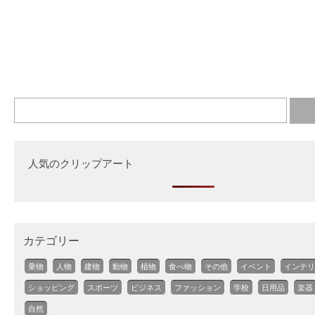
人気のクリップアート
カテゴリー
乗物
人物
建物
動物
植物
食べ物
その他
イベント
インテリ
ショッピング
スポーツ
ビジネス
ファッション
学校
日用品
楽器
自然