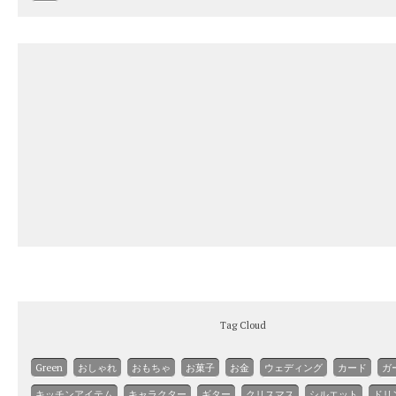
Tag Cloud
Green
おしゃれ
おもちゃ
お菓子
お金
ウェディング
カード
ガ
キッチンアイテム
キャラクター
ギター
クリスマス
シルエット
ドリ