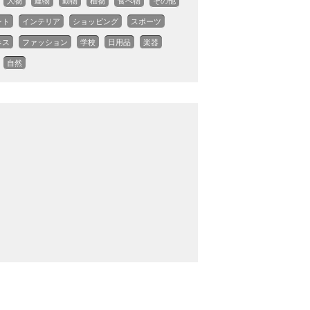
人物
建物
動物
植物
食べ物
その他
ント
インテリア
ショッピング
スポーツ
ネス
ファッション
学校
日用品
楽器
自然