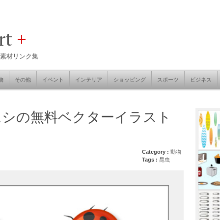
art
+
素材リンク集
物
その他
イベント
インテリア
ショッピング
スポーツ
ビジネス
ムシの無料ベクターイラスト
Category :
動物
Tags :
昆虫