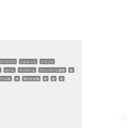
クリスマス
シルエット
ドリンク
ボール
マイホーム
ヴィンテージ素材
傘
ボール箱
海
海の生き物
秋
船
花