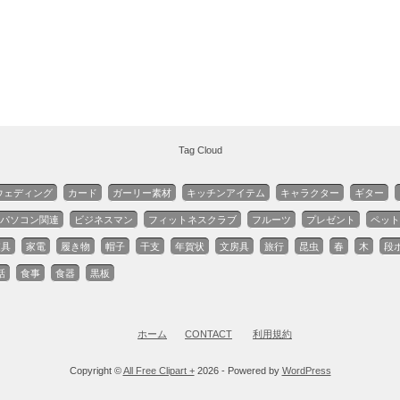
Tag Cloud
ウェディング
カード
ガーリー素材
キッチンアイテム
キャラクター
ギター
パソコン関連
ビジネスマン
フィットネスクラブ
フルーツ
プレゼント
ペット
家具
家電
履き物
帽子
干支
年賀状
文房具
旅行
昆虫
春
木
段
話
食事
食器
黒板
ホーム
CONTACT
利用規約
Copyright ©
All Free Clipart +
2026 - Powered by
WordPress