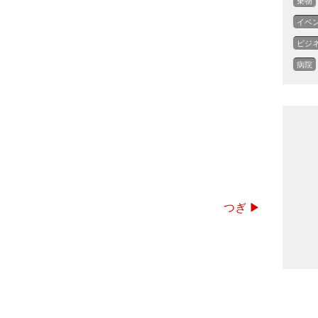
乗物
イベ
ビジ
病院
つぎ ▶