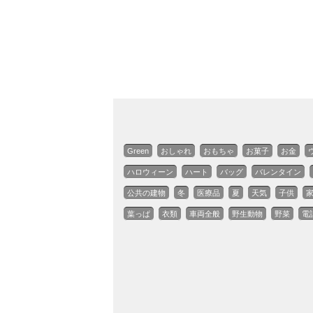
Green
おしゃれ
おもちゃ
お菓子
お金
ハロウィーン
ハート
バッグ
バレンタイン
公共の建物
冬
医療品
夏
天気
子供
葉っぱ
衣類
車両全般
野生動物
野菜
電