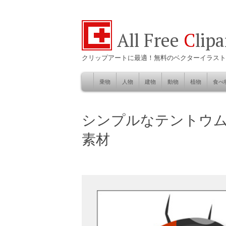
All Free
C
lip
クリップアートに最適！無料のベクターイラスト
乗物
人物
建物
動物
植物
食べ
Skip
to
自然
シンプルなテントウ
content
素材