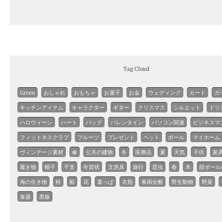
Tag Cloud
Green
おしゃれ
おもちゃ
お菓子
お金
ウェディング
カード
ガ
キッチンアイテム
キャラクター
ギター
クリスマス
シルエット
ドリ
ハロウィーン
ハート
バッグ
バレンタイン
パソコン関連
ビジネスマ
フィットネスクラブ
フルーツ
プレゼント
ペット
ボール
マイホーム
ヴィンテージ素材
傘
公共の建物
冬
医療品
夏
天気
子供
家
履き物
帽子
干支
年賀状
文房具
旅行
昆虫
春
木
段ボール
海の生き物
秋
船
花
葉っぱ
衣類
車両全般
野生動物
野菜
食器
黒板