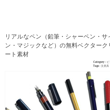
リアルなペン（鉛筆・シャーペン・サ
ン・マジックなど）の無料ベクターク
ート素材
Category :
ビ
Tags :
文房具