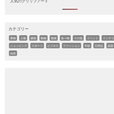
人気のクリップアート
カテゴリー
乗物
人物
建物
動物
植物
食べ物
その他
イベント
インテリ
ショッピング
スポーツ
ビジネス
ファッション
学校
日用品
楽器
自然