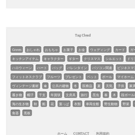
Tag Cloud
Green
おしゃれ
おもちゃ
お菓子
お金
ウェディング
カード
ガ
キッチンアイテム
キャラクター
ギター
クリスマス
シルエット
ドリ
ハロウィーン
ハート
バッグ
バレンタイン
パソコン関連
ビジネスマ
フィットネスクラブ
フルーツ
プレゼント
ペット
ボール
マイホーム
ヴィンテージ素材
傘
公共の建物
冬
医療品
夏
天気
子供
家
履き物
帽子
干支
年賀状
文房具
旅行
昆虫
春
木
段ボール
海の生き物
秋
船
花
葉っぱ
衣類
車両全般
野生動物
野菜
食器
黒板
ホーム
CONTACT
利用規約