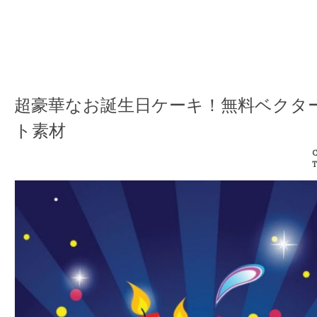
超豪華なお誕生日ケーキ！無料ベクタ
ト素材
C
T