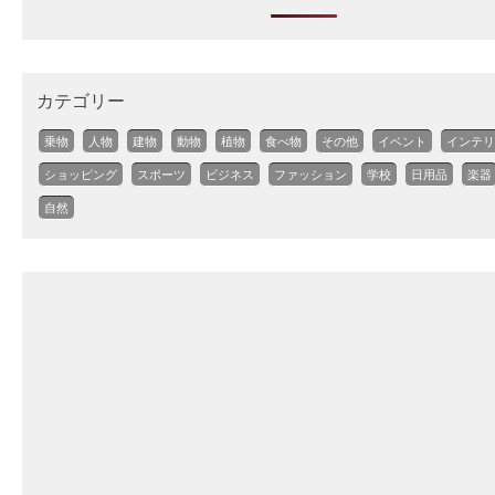
カテゴリー
乗物
人物
建物
動物
植物
食べ物
その他
イベント
インテリ
ショッピング
スポーツ
ビジネス
ファッション
学校
日用品
楽器
自然