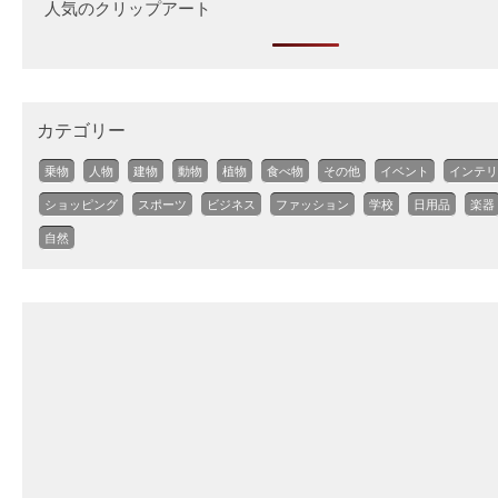
人気のクリップアート
カテゴリー
乗物
人物
建物
動物
植物
食べ物
その他
イベント
インテリ
ショッピング
スポーツ
ビジネス
ファッション
学校
日用品
楽器
自然