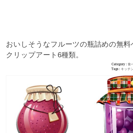
おいしそうなフルーツの瓶詰めの無料
クリップアート6種類。
Category :
食
Tags :
キッチ