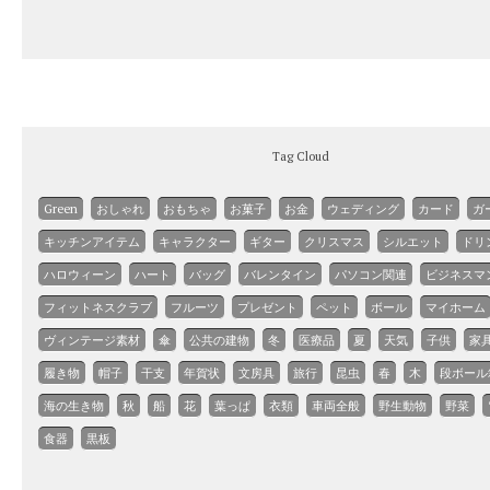
Tag Cloud
Green
おしゃれ
おもちゃ
お菓子
お金
ウェディング
カード
ガ
キッチンアイテム
キャラクター
ギター
クリスマス
シルエット
ドリ
ハロウィーン
ハート
バッグ
バレンタイン
パソコン関連
ビジネスマ
フィットネスクラブ
フルーツ
プレゼント
ペット
ボール
マイホーム
ヴィンテージ素材
傘
公共の建物
冬
医療品
夏
天気
子供
家
履き物
帽子
干支
年賀状
文房具
旅行
昆虫
春
木
段ボール
海の生き物
秋
船
花
葉っぱ
衣類
車両全般
野生動物
野菜
食器
黒板