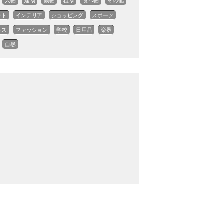
人物
建物
動物
植物
食べ物
その他
ント
インテリア
ショッピング
スポーツ
ネス
ファッション
学校
日用品
楽器
自然