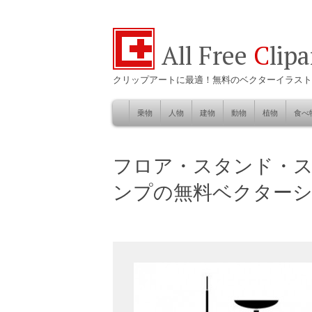
All Free
C
lip
クリップアートに最適！無料のベクターイラスト
乗物
人物
建物
動物
植物
食べ
Skip
to
自然
フロア・スタンド・
content
ンプの無料ベクター