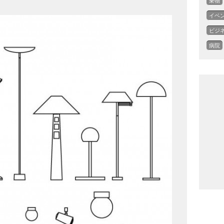
乗物
イベ
ビジ
病院