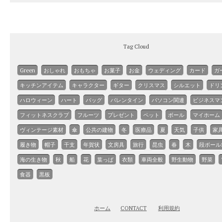
Tag Cloud
Green
おしゃれ
おもちゃ
お菓子
お金
ウェディング
カード
ガ
キッチンアイテム
キャラクター
ギター
クリスマス
シルエット
ドリ
ハロウィーン
ハート
バッグ
バレンタイン
パソコン関連
ビジネスマ
フィットネスクラブ
フルーツ
プレゼント
ペット
ボール
マイホーム
ヴィンテージ素材
傘
公共の建物
冬
医療品
夏
天気
子供
家
履き物
帽子
干支
年賀状
文房具
旅行
昆虫
春
木
段ボール
海の生き物
秋
船
花
葉っぱ
衣類
車両全般
野生動物
野菜
食器
黒板
ホーム
CONTACT
利用規約