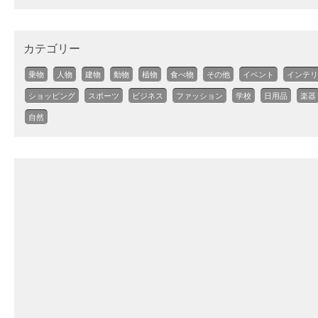
カテゴリー
乗物
人物
建物
動物
植物
食べ物
その他
イベント
インテリ
ショッピング
スポーツ
ビジネス
ファッション
学校
日用品
楽器
自然