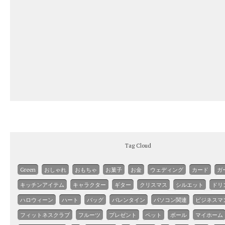
Tag Cloud
Green
おしゃれ
おもちゃ
お菓子
お金
ウェディング
カード
ガ
キッチンアイテム
キャラクター
ギター
クリスマス
シルエット
ドリ
ハロウィーン
ハート
バッグ
バレンタイン
パソコン関連
ビジネスマ
フィットネスクラブ
フルーツ
プレゼント
ペット
ボール
マイホーム