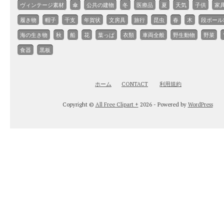
ヴィンテージ素材
傘
公共の建物
冬
医療品
夏
天気
子供
家
履き物
帽子
干支
年賀状
文房具
旅行
昆虫
春
木
段ボール
海の生き物
秋
船
花
葉っぱ
衣類
車両全般
野生動物
野菜
食器
黒板
ホーム
CONTACT
利用規約
Copyright ©
All Free Clipart +
2026 - Powered by
WordPress