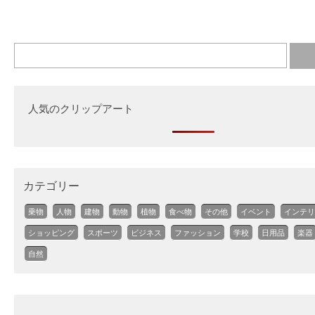
人気のクリップアート
カテゴリー
乗物
人物
建物
動物
植物
食べ物
その他
イベント
インテリ
ショッピング
スポーツ
ビジネス
ファッション
学校
日用品
楽器
自然