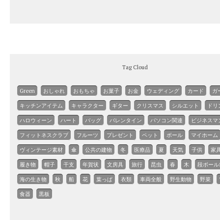
Tag Cloud
Green
おしゃれ
おもちゃ
お菓子
お金
ウェディング
カード
ガ
キッチンアイテム
キャラクター
ギター
クリスマス
シルエット
ドリ
ハロウィーン
ハート
バッグ
バレンタイン
パソコン関連
ビジネスマ
フィットネスクラブ
フルーツ
プレゼント
ペット
ボール
マイホーム
ヴィンテージ素材
傘
公共の建物
冬
医療品
夏
天気
子供
家
履き物
帽子
干支
年賀状
文房具
旅行
昆虫
春
木
段ボール
海の生き物
秋
船
花
葉っぱ
衣類
車両全般
野生動物
野菜
食器
黒板