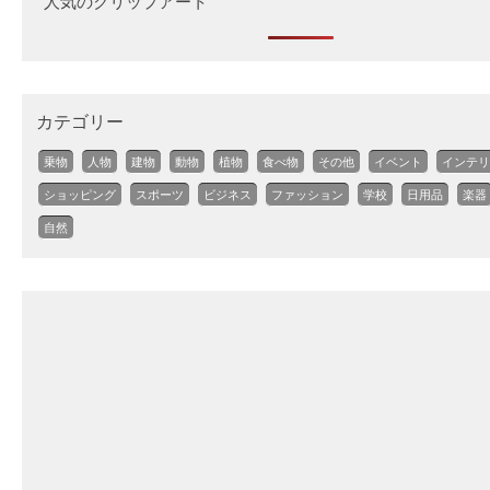
人気のクリップアート
カテゴリー
乗物
人物
建物
動物
植物
食べ物
その他
イベント
インテリ
ショッピング
スポーツ
ビジネス
ファッション
学校
日用品
楽器
自然