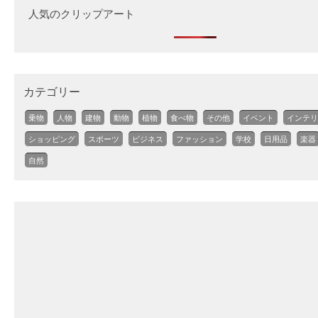
人気のクリップアート
カテゴリー
乗物
人物
建物
動物
植物
食べ物
その他
イベント
インテリ
ショッピング
スポーツ
ビジネス
ファッション
学校
日用品
楽器
自然