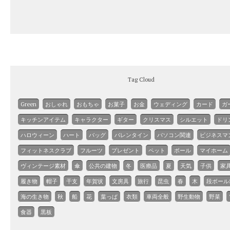
Tag Cloud
Green
おしゃれ
おもちゃ
お菓子
お金
ウェディング
カード
ガ
キッチンアイテム
キャラクター
ギター
クリスマス
シルエット
ドリ
ハロウィーン
ハート
バッグ
バレンタイン
パソコン関連
ビジネスマ
フィットネスクラブ
フルーツ
プレゼント
ペット
ボール
マイホーム
ヴィンテージ素材
傘
公共の建物
冬
医療品
夏
天気
子供
家
履き物
帽子
干支
年賀状
文房具
旅行
昆虫
春
木
段ボール
海の生き物
秋
船
花
葉っぱ
衣類
車両全般
野生動物
野菜
食器
黒板