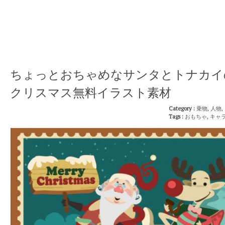
ちょっとおちゃめなサンタとトナカイ
クリスマス無料イラスト素材
Category :
乗物
,
人物
,
Tags :
おもちゃ
,
キャ