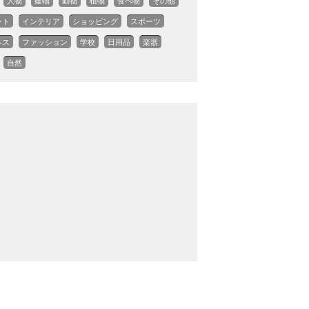
人物
建物
動物
植物
食べ物
その他
ント
インテリア
ショッピング
スポーツ
ネス
ファッション
学校
日用品
楽器
自然