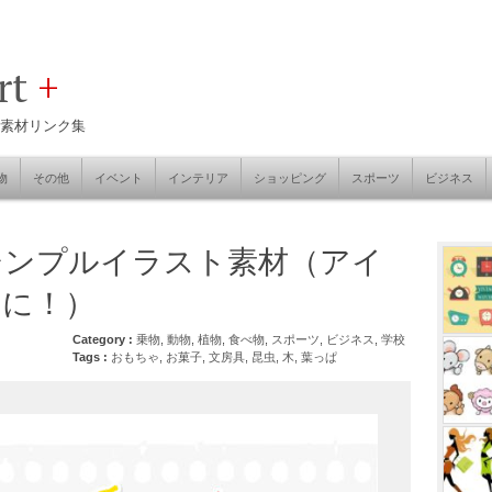
art
+
素材リンク集
物
その他
イベント
インテリア
ショッピング
スポーツ
ビジネス
シンプルイラスト素材（アイ
トに！）
Category :
乗物
,
動物
,
植物
,
食べ物
,
スポーツ
,
ビジネス
,
学校
Tags :
おもちゃ
,
お菓子
,
文房具
,
昆虫
,
木
,
葉っぱ