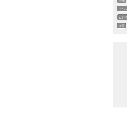
乗物
イベ
ビジ
病院