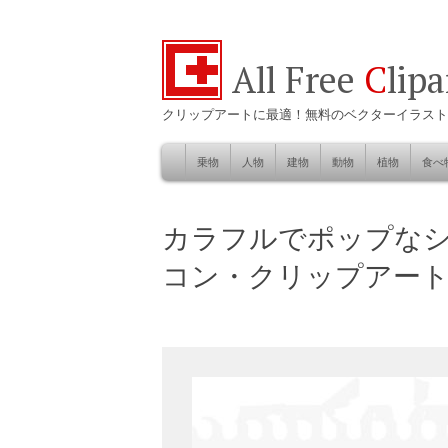
All Free
C
lip
クリップアートに最適！無料のベクターイラスト
乗物
人物
建物
動物
植物
食べ
Skip
to
自然
カラフルでポップな
content
コン・クリップアー