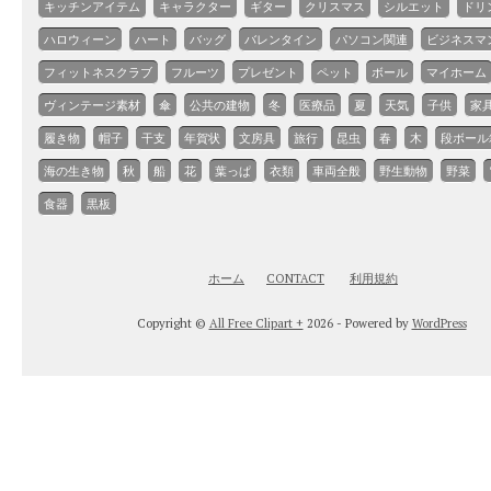
キッチンアイテム
キャラクター
ギター
クリスマス
シルエット
ドリ
ハロウィーン
ハート
バッグ
バレンタイン
パソコン関連
ビジネスマ
フィットネスクラブ
フルーツ
プレゼント
ペット
ボール
マイホーム
ヴィンテージ素材
傘
公共の建物
冬
医療品
夏
天気
子供
家
履き物
帽子
干支
年賀状
文房具
旅行
昆虫
春
木
段ボール
海の生き物
秋
船
花
葉っぱ
衣類
車両全般
野生動物
野菜
食器
黒板
ホーム
CONTACT
利用規約
Copyright ©
All Free Clipart +
2026 - Powered by
WordPress