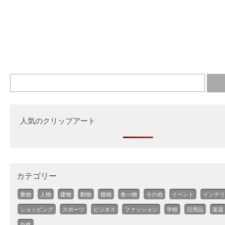
人気のクリップアート
カテゴリー
乗物
人物
建物
動物
植物
食べ物
その他
イベント
インテリ
ショッピング
スポーツ
ビジネス
ファッション
学校
日用品
楽器
自然