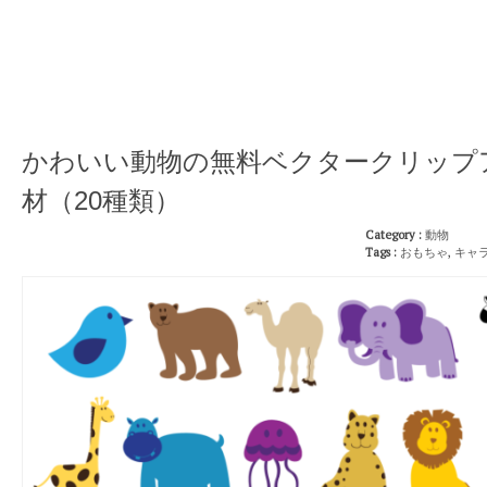
かわいい動物の無料ベクタークリップ
材（20種類）
Category :
動物
Tags :
おもちゃ
,
キャ