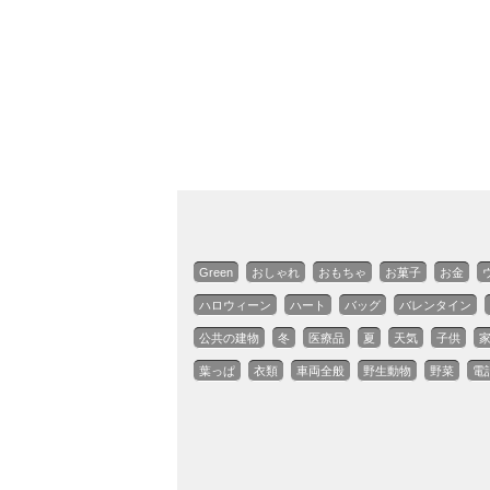
Green
おしゃれ
おもちゃ
お菓子
お金
ハロウィーン
ハート
バッグ
バレンタイン
公共の建物
冬
医療品
夏
天気
子供
葉っぱ
衣類
車両全般
野生動物
野菜
電