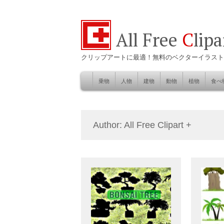
All Free
C
lip
クリップアートに最適！無料のベクターイラスト
乗物
人物
建物
動物
植物
食べ
Skip
to
自然
content
Author:
All Free Clipart +