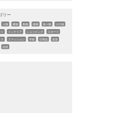
ゴリー
人物
建物
動物
植物
食べ物
その他
ント
インテリア
ショッピング
スポーツ
ネス
ファッション
学校
日用品
楽器
自然