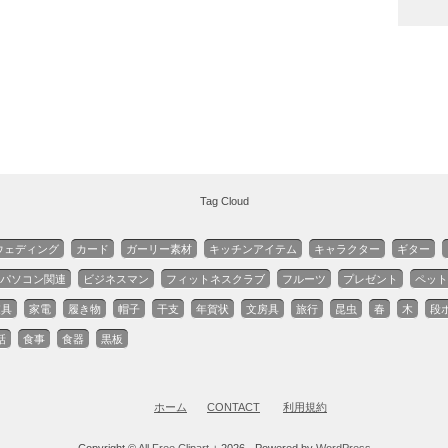
Tag Cloud
ウェディング
カード
ガーリー素材
キッチンアイテム
キャラクター
ギター
パソコン関連
ビジネスマン
フィットネスクラブ
フルーツ
プレゼント
ペット
家具
家電
履き物
帽子
干支
年賀状
文房具
旅行
昆虫
春
木
段
話
食事
食器
黒板
ホーム
CONTACT
利用規約
Copyright ©
All Free Clipart +
2026 - Powered by
WordPress