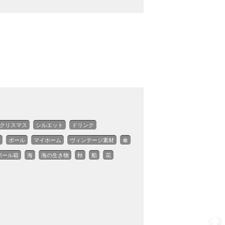
クリスマス
シルエット
ドリンク
ボール
マイホーム
ヴィンテージ素材
傘
ボール箱
海
海の生き物
秋
船
花