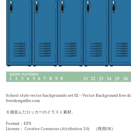
School style vector backgrounds set 02 – Vector Background fre
freedesignfile.com
６個並んだロッカーのイラスト素材。
Format：EPS
License：
Creative Commons (Attribution 3.0)
（商用OK）