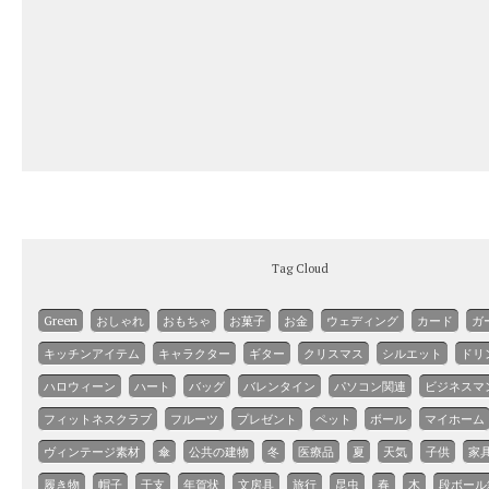
Tag Cloud
Green
おしゃれ
おもちゃ
お菓子
お金
ウェディング
カード
ガ
キッチンアイテム
キャラクター
ギター
クリスマス
シルエット
ドリ
ハロウィーン
ハート
バッグ
バレンタイン
パソコン関連
ビジネスマ
フィットネスクラブ
フルーツ
プレゼント
ペット
ボール
マイホーム
ヴィンテージ素材
傘
公共の建物
冬
医療品
夏
天気
子供
家
履き物
帽子
干支
年賀状
文房具
旅行
昆虫
春
木
段ボール