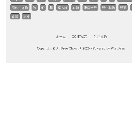
海の生き物
秋
船
花
葉っぱ
衣類
車両全般
野生動物
野菜
食器
黒板
ホーム
CONTACT
利用規約
Copyright ©
All Free Clipart +
2026 - Powered by
WordPress