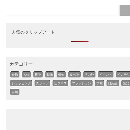
人気のクリップアート
カテゴリー
乗物
人物
建物
動物
植物
食べ物
その他
イベント
インテリ
ショッピング
スポーツ
ビジネス
ファッション
学校
日用品
楽器
自然