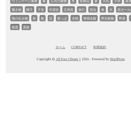
ヴィンテージ素材
傘
公共の建物
冬
医療品
夏
天気
子供
家
履き物
帽子
干支
年賀状
文房具
旅行
昆虫
春
木
段ボール
海の生き物
秋
船
花
葉っぱ
衣類
車両全般
野生動物
野菜
食器
黒板
ホーム
CONTACT
利用規約
Copyright ©
All Free Clipart +
2026 - Powered by
WordPress