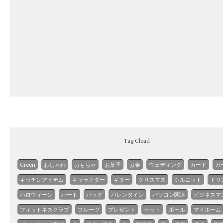
Tag Cloud
Green
おしゃれ
おもちゃ
お菓子
お金
ウェディング
カード
ガ
キッチンアイテム
キャラクター
ギター
クリスマス
シルエット
ドリ
ハロウィーン
ハート
バッグ
バレンタイン
パソコン関連
ビジネスマ
フィットネスクラブ
フルーツ
プレゼント
ペット
ボール
マイホーム