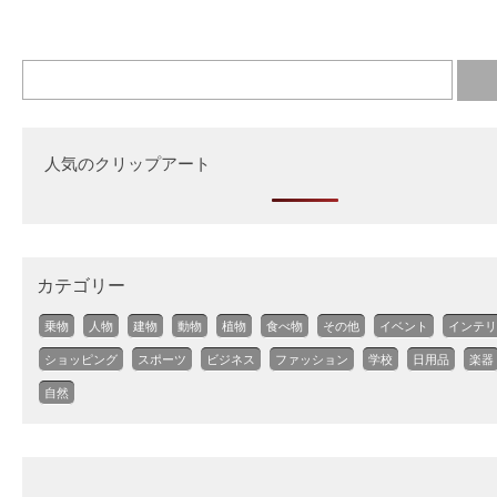
人気のクリップアート
カテゴリー
乗物
人物
建物
動物
植物
食べ物
その他
イベント
インテリ
ショッピング
スポーツ
ビジネス
ファッション
学校
日用品
楽器
自然