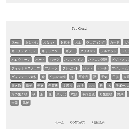
Tag Cloud
Green
おしゃれ
おもちゃ
お菓子
お金
ウェディング
カード
ガ
キッチンアイテム
キャラクター
ギター
クリスマス
シルエット
ドリ
ハロウィーン
ハート
バッグ
バレンタイン
パソコン関連
ビジネスマ
フィットネスクラブ
フルーツ
プレゼント
ペット
ボール
マイホーム
ヴィンテージ素材
傘
公共の建物
冬
医療品
夏
天気
子供
家
履き物
帽子
干支
年賀状
文房具
旅行
昆虫
春
木
段ボール
海の生き物
秋
船
花
葉っぱ
衣類
車両全般
野生動物
野菜
食器
黒板
ホーム
CONTACT
利用規約