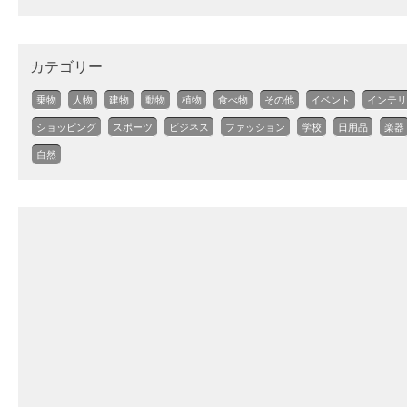
カテゴリー
乗物
人物
建物
動物
植物
食べ物
その他
イベント
インテリ
ショッピング
スポーツ
ビジネス
ファッション
学校
日用品
楽器
自然