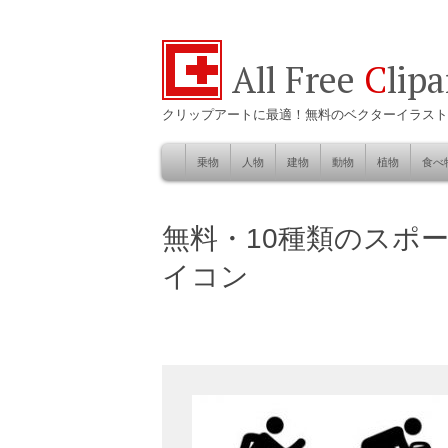
All Free
C
lip
クリップアートに最適！無料のベクターイラスト
乗物
人物
建物
動物
植物
食べ
Skip
to
自然
無料・10種類のスポ
content
イコン