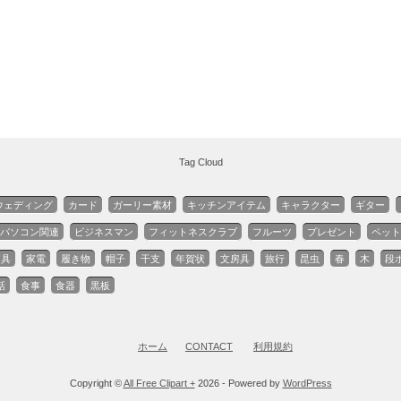
Tag Cloud
ウェディング
カード
ガーリー素材
キッチンアイテム
キャラクター
ギター
パソコン関連
ビジネスマン
フィットネスクラブ
フルーツ
プレゼント
ペット
家具
家電
履き物
帽子
干支
年賀状
文房具
旅行
昆虫
春
木
段
話
食事
食器
黒板
ホーム
CONTACT
利用規約
Copyright ©
All Free Clipart +
2026 - Powered by
WordPress