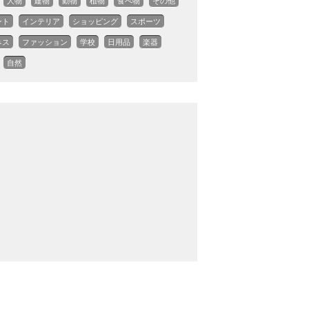
人物
建物
動物
植物
食べ物
その他
ント
インテリア
ショッピング
スポーツ
ネス
ファッション
学校
日用品
楽器
自然