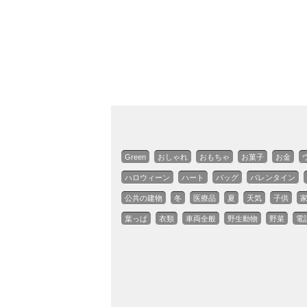
Green
おしゃれ
おもちゃ
お菓子
お金
ハロウィーン
ハート
バッグ
バレンタイン
公共の建物
冬
医療品
夏
天気
子供
葉っぱ
衣類
車両全般
野生動物
野菜
電