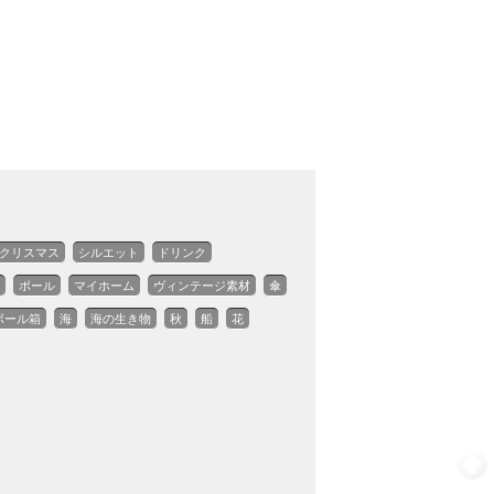
クリスマス
シルエット
ドリンク
ボール
マイホーム
ヴィンテージ素材
傘
ボール箱
海
海の生き物
秋
船
花