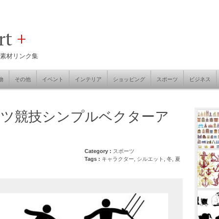
art
+
素材リンク集
物
その他
イベント
インテリア
ショッピング
スポーツ
ビジネス
ーツ競技シンプルベクターア
Category :
スポーツ
Tags :
キャラクター
,
シルエット
,
冬
,
夏