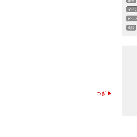
乗物
イベ
ビジ
病院
つぎ ▶