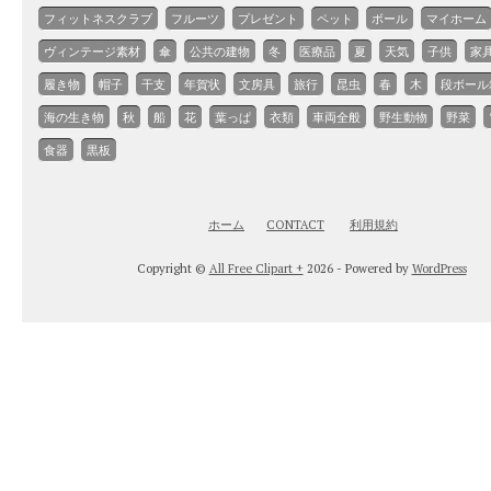
フィットネスクラブ
フルーツ
プレゼント
ペット
ボール
マイホーム
ヴィンテージ素材
傘
公共の建物
冬
医療品
夏
天気
子供
家
履き物
帽子
干支
年賀状
文房具
旅行
昆虫
春
木
段ボール
海の生き物
秋
船
花
葉っぱ
衣類
車両全般
野生動物
野菜
食器
黒板
ホーム
CONTACT
利用規約
Copyright ©
All Free Clipart +
2026 - Powered by
WordPress