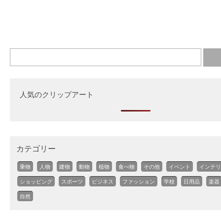
人気のクリップアート
カテゴリー
乗物
人物
建物
動物
植物
食べ物
その他
イベント
インテリ
ショッピング
スポーツ
ビジネス
ファッション
学校
日用品
楽器
自然