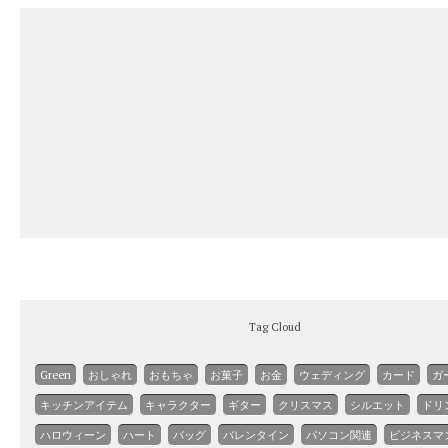
Tag Cloud
Green
おしゃれ
おもちゃ
お菓子
お金
ウェディング
カード
ガ
キッチンアイテム
キャラクター
ギター
クリスマス
シルエット
ドリ
ハロウィーン
ハート
バッグ
バレンタイン
パソコン関連
ビジネスマ