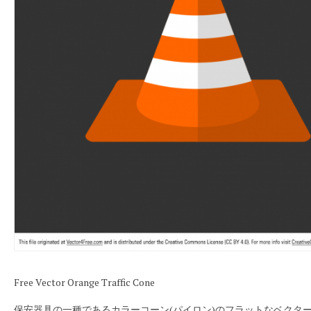
Free Vector Orange Traffic Cone
保安器具の一種であるカラーコーン(パイロン)のフラットなベクタ