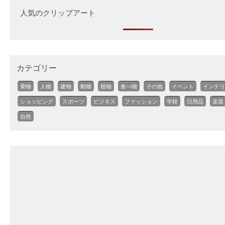
人気のクリップアート
カテゴリー
乗物
人物
建物
動物
植物
食べ物
その他
イベント
インテリ
ショッピング
スポーツ
ビジネス
ファッション
学校
日用品
楽器
自然