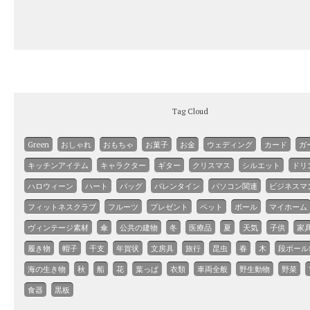
Tag Cloud
Green
おしゃれ
おもちゃ
お菓子
お金
ウェディング
カード
ガ
キッチンアイテム
キャラクター
ギター
クリスマス
シルエット
ドリ
ハロウィーン
ハート
バッグ
バレンタイン
パソコン関連
ビジネスマ
フィットネスクラブ
フルーツ
プレゼント
ペット
ボール
マイホーム
ヴィンテージ素材
傘
公共の建物
冬
医療品
夏
天気
子供
家
履き物
帽子
干支
年賀状
文房具
旅行
昆虫
春
木
段ボール
海の生き物
秋
船
花
葉っぱ
衣類
車両全般
野生動物
野菜
食器
黒板