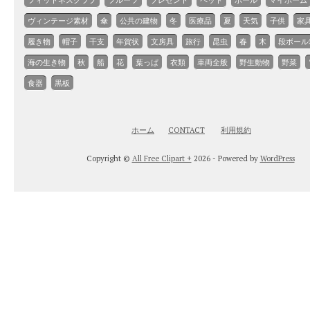
フィットネスクラブ
フルーツ
プレゼント
ペット
ボール
マイホーム
ヴィンテージ素材
傘
公共の建物
冬
医療品
夏
天気
子供
家
履き物
帽子
干支
年賀状
文房具
旅行
昆虫
春
木
段ボール
海の生き物
秋
船
花
葉っぱ
衣類
車両全般
野生動物
野菜
食器
黒板
ホーム
CONTACT
利用規約
Copyright ©
All Free Clipart +
2026 - Powered by
WordPress