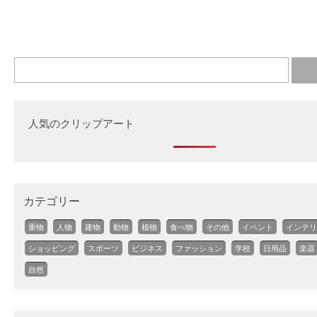
人気のクリップアート
カテゴリー
乗物
人物
建物
動物
植物
食べ物
その他
イベント
インテリ
ショッピング
スポーツ
ビジネス
ファッション
学校
日用品
楽器
自然