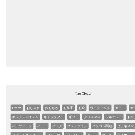
Tag Cloud
Green
おしゃれ
おもちゃ
お菓子
お金
ウェディング
カード
ガ
キッチンアイテム
キャラクター
ギター
クリスマス
シルエット
ドリ
ハロウィーン
ハート
バッグ
バレンタイン
パソコン関連
ビジネスマ