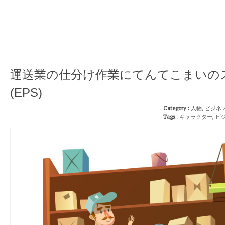
運送業の仕分け作業にてんてこまいの
(EPS)
Category :
人物
,
ビジネ
Tags :
キャラクター
,
ビ