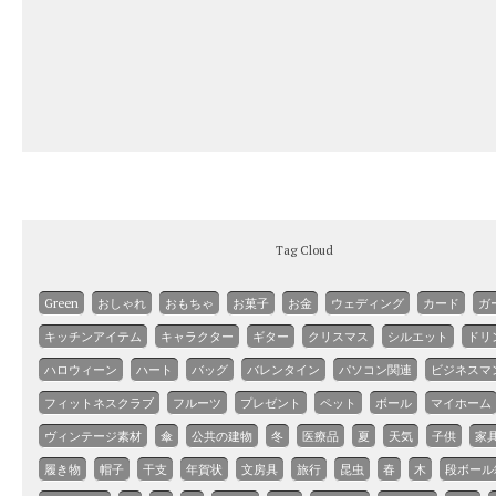
Tag Cloud
Green
おしゃれ
おもちゃ
お菓子
お金
ウェディング
カード
ガ
キッチンアイテム
キャラクター
ギター
クリスマス
シルエット
ドリ
ハロウィーン
ハート
バッグ
バレンタイン
パソコン関連
ビジネスマ
フィットネスクラブ
フルーツ
プレゼント
ペット
ボール
マイホーム
ヴィンテージ素材
傘
公共の建物
冬
医療品
夏
天気
子供
家
履き物
帽子
干支
年賀状
文房具
旅行
昆虫
春
木
段ボール