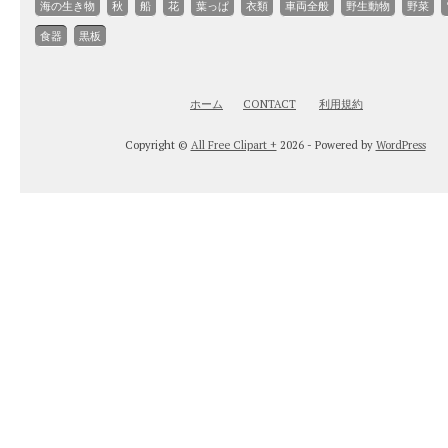
海の生き物
秋
船
花
葉っぱ
衣類
車両全般
野生動物
野菜
食器
黒板
ホーム
CONTACT
利用規約
Copyright ©
All Free Clipart +
2026 - Powered by
WordPress