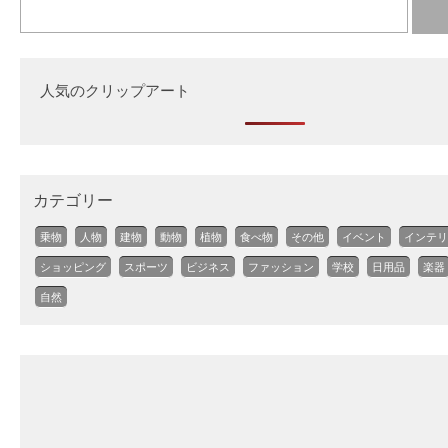
人気のクリップアート
カテゴリー
乗物
人物
建物
動物
植物
食べ物
その他
イベント
インテリ
ショッピング
スポーツ
ビジネス
ファッション
学校
日用品
楽器
自然