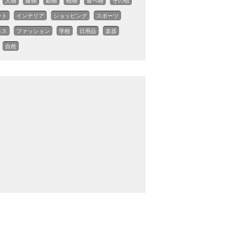
人物
建物
動物
植物
食べ物
その他
ント
インテリア
ショッピング
スポーツ
ネス
ファッション
学校
日用品
楽器
自然