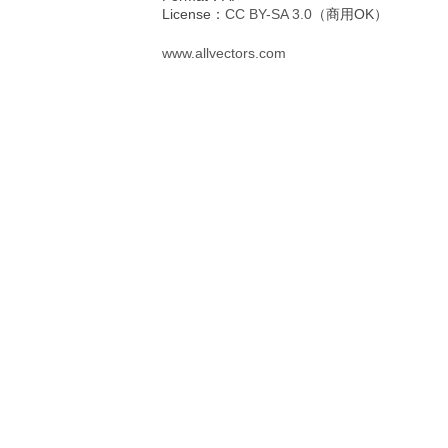
License：
CC BY-SA 3.0
（商用OK）
www.allvectors.com