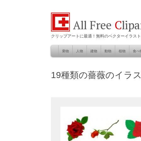
All Free
C
lip
クリップアートに最適！無料のベクターイラスト
乗物
人物
建物
動物
植物
食べ
Skip
to
自然
19種類の薔薇のイラ
content