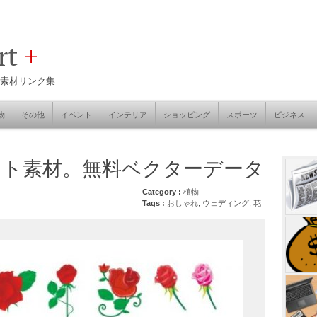
art
+
素材リンク集
物
その他
イベント
インテリア
ショッピング
スポーツ
ビジネス
スト素材。無料ベクターデータ
Category :
植物
Tags :
おしゃれ
,
ウェディング
,
花