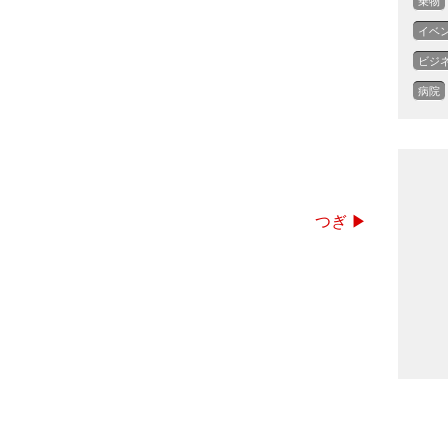
乗物
イベ
ビジ
病院
つぎ ▶