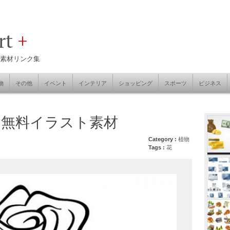
art
+
素材リンク集
物
その他
イベント
インテリア
ショッピング
スポーツ
ビジネス
の無料イラスト素材
Category :
植物
Tags :
花