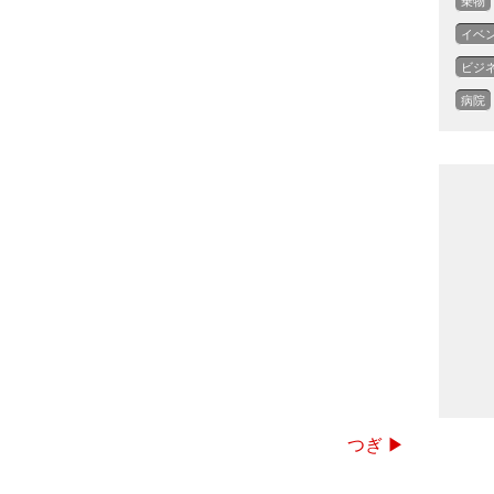
乗物
イベ
ビジ
病院
つぎ ▶