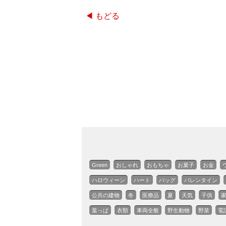
◀ もどる
Green
おしゃれ
おもちゃ
お菓子
お金
ハロウィーン
ハート
バッグ
バレンタイン
公共の建物
冬
医療品
夏
天気
子供
葉っぱ
衣類
車両全般
野生動物
野菜
電