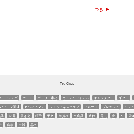
つぎ ▶
Tag Cloud
ウェディング
カード
ガーリー素材
キッチンアイテム
キャラクター
ギター
パソコン関連
ビジネスマン
フィットネスクラブ
フルーツ
プレゼント
ペット
家具
家電
履き物
帽子
干支
年賀状
文房具
旅行
昆虫
春
木
段
話
食事
食器
黒板