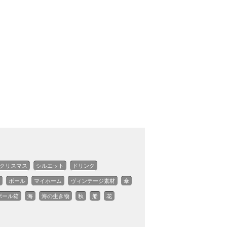
クリスマス
シルエット
ドリンク
ボール
マイホーム
ヴィンテージ素材
傘
ボール箱
海
海の生き物
秋
船
花