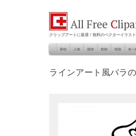
All Free
C
lip
クリップアートに最適！無料のベクターイラスト
乗物
人物
建物
動物
植物
食べ
Skip
to
自然
ラインアート風バラ
content