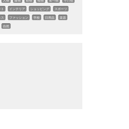
人物
建物
動物
植物
食べ物
その他
ント
インテリア
ショッピング
スポーツ
ネス
ファッション
学校
日用品
楽器
自然