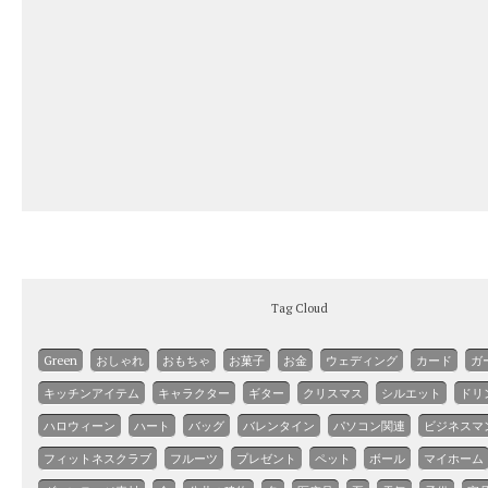
Tag Cloud
Green
おしゃれ
おもちゃ
お菓子
お金
ウェディング
カード
ガ
キッチンアイテム
キャラクター
ギター
クリスマス
シルエット
ドリ
ハロウィーン
ハート
バッグ
バレンタイン
パソコン関連
ビジネスマ
フィットネスクラブ
フルーツ
プレゼント
ペット
ボール
マイホーム