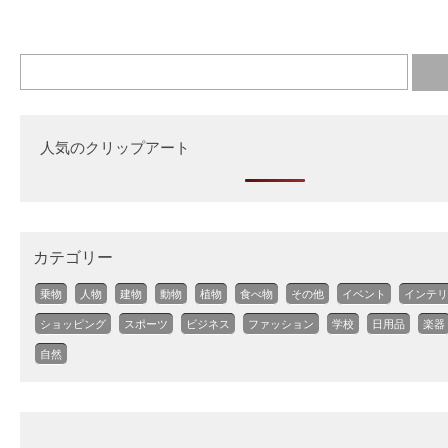
人気のクリップアート
カテゴリー
乗物
人物
建物
動物
植物
食べ物
その他
イベント
インテリ
ショッピング
スポーツ
ビジネス
ファッション
学校
日用品
楽器
自然