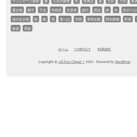
ヴィンテージ素材
傘
公共の建物
冬
医療品
夏
天気
子供
家
履き物
帽子
干支
年賀状
文房具
旅行
昆虫
春
木
段ボール
海の生き物
秋
船
花
葉っぱ
衣類
車両全般
野生動物
野菜
食器
黒板
ホーム
CONTACT
利用規約
Copyright ©
All Free Clipart +
2026 - Powered by
WordPress