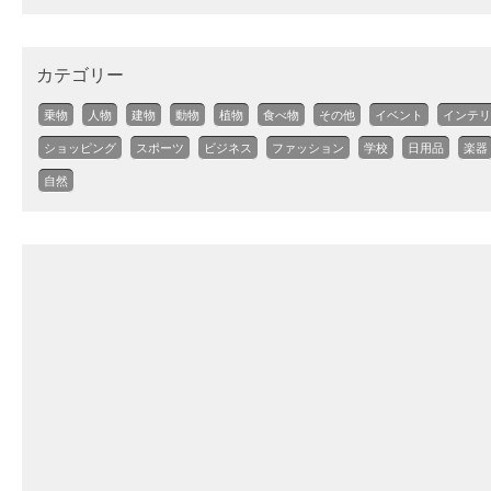
カテゴリー
乗物
人物
建物
動物
植物
食べ物
その他
イベント
インテリ
ショッピング
スポーツ
ビジネス
ファッション
学校
日用品
楽器
自然