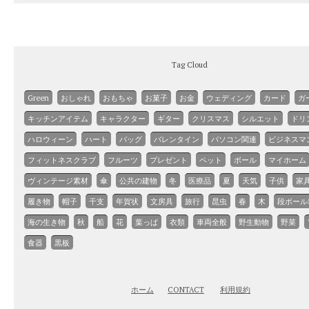
Tag Cloud
Green
おしゃれ
おもちゃ
お菓子
お金
ウェディング
カード
ガ
キッチンアイテム
キャラクター
ギター
クリスマス
シルエット
ドリ
ハロウィーン
ハート
バッグ
バレンタイン
パソコン関連
ビジネスマ
フィットネスクラブ
フルーツ
プレゼント
ペット
ボール
マイホーム
ヴィンテージ素材
傘
公共の建物
冬
医療品
夏
天気
子供
家
履き物
帽子
干支
年賀状
文房具
旅行
昆虫
春
木
段ボール
海の生き物
秋
船
花
葉っぱ
衣類
車両全般
野生動物
野菜
食器
黒板
ホーム
CONTACT
利用規約