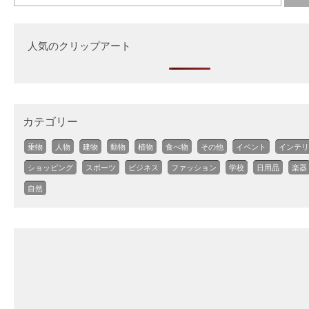
人気のクリップアート
カテゴリー
乗物
人物
建物
動物
植物
食べ物
その他
イベント
インテリ
ショッピング
スポーツ
ビジネス
ファッション
学校
日用品
楽器
自然