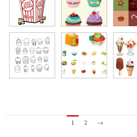
1
2
→