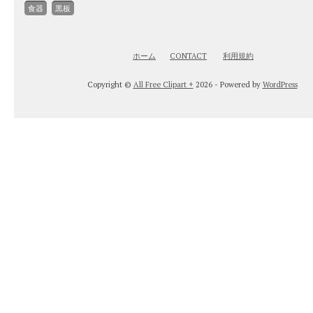
食器
黒板
ホーム
CONTACT
利用規約
Copyright ©
All Free Clipart +
2026 - Powered by
WordPress