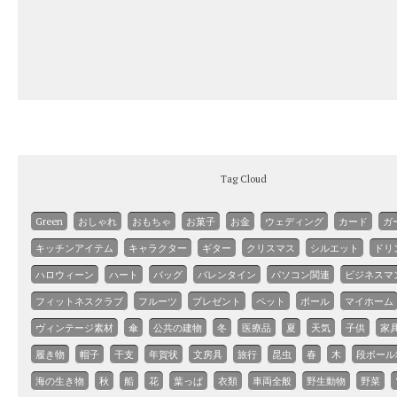
Tag Cloud
Green
おしゃれ
おもちゃ
お菓子
お金
ウェディング
カード
ガ
キッチンアイテム
キャラクター
ギター
クリスマス
シルエット
ドリ
ハロウィーン
ハート
バッグ
バレンタイン
パソコン関連
ビジネスマ
フィットネスクラブ
フルーツ
プレゼント
ペット
ボール
マイホーム
ヴィンテージ素材
傘
公共の建物
冬
医療品
夏
天気
子供
家
履き物
帽子
干支
年賀状
文房具
旅行
昆虫
春
木
段ボール
海の生き物
秋
船
花
葉っぱ
衣類
車両全般
野生動物
野菜