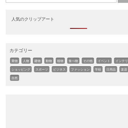
人気のクリップアート
カテゴリー
乗物
人物
建物
動物
植物
食べ物
その他
イベント
インテリ
ショッピング
スポーツ
ビジネス
ファッション
学校
日用品
楽器
自然