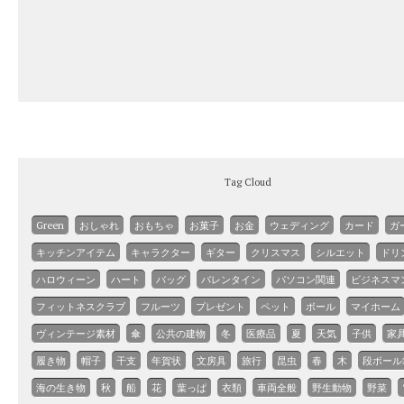
Tag Cloud
Green
おしゃれ
おもちゃ
お菓子
お金
ウェディング
カード
ガ
キッチンアイテム
キャラクター
ギター
クリスマス
シルエット
ドリ
ハロウィーン
ハート
バッグ
バレンタイン
パソコン関連
ビジネスマ
フィットネスクラブ
フルーツ
プレゼント
ペット
ボール
マイホーム
ヴィンテージ素材
傘
公共の建物
冬
医療品
夏
天気
子供
家
履き物
帽子
干支
年賀状
文房具
旅行
昆虫
春
木
段ボール
海の生き物
秋
船
花
葉っぱ
衣類
車両全般
野生動物
野菜