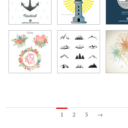
1
2
3
→