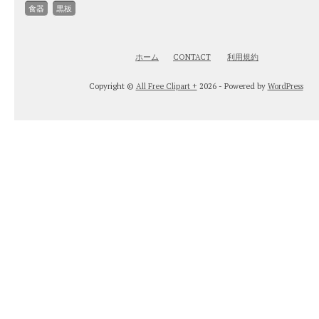
食器
黒板
ホーム
CONTACT
利用規約
Copyright ©
All Free Clipart +
2026 - Powered by
WordPress