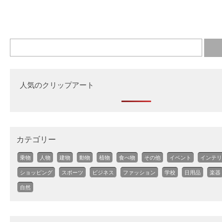
人気のクリップアート
カテゴリー
乗物
人物
建物
動物
植物
食べ物
その他
イベント
インテリ
ショッピング
スポーツ
ビジネス
ファッション
学校
日用品
楽器
自然