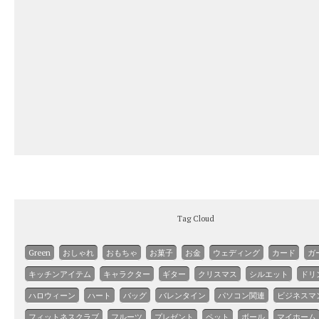
Tag Cloud
Green
おしゃれ
おもちゃ
お菓子
お金
ウェディング
カード
ガ
キッチンアイテム
キャラクター
ギター
クリスマス
シルエット
ドリ
ハロウィーン
ハート
バッグ
バレンタイン
パソコン関連
ビジネスマ
フィットネスクラブ
フルーツ
プレゼント
ペット
ボール
マイホーム