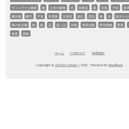
ヴィンテージ素材
傘
公共の建物
冬
医療品
夏
天気
子供
家
履き物
帽子
干支
年賀状
文房具
旅行
昆虫
春
木
段ボール
海の生き物
秋
船
花
葉っぱ
衣類
車両全般
野生動物
野菜
食器
黒板
ホーム
CONTACT
利用規約
Copyright ©
All Free Clipart +
2026 - Powered by
WordPress