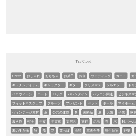
Tag Cloud
Green
おしゃれ
おもちゃ
お菓子
お金
ウェディング
カード
ガ
キッチンアイテム
キャラクター
ギター
クリスマス
シルエット
ドリ
ハロウィーン
ハート
バッグ
バレンタイン
パソコン関連
ビジネスマ
フィットネスクラブ
フルーツ
プレゼント
ペット
ボール
マイホーム
ヴィンテージ素材
傘
公共の建物
冬
医療品
夏
天気
子供
家
履き物
帽子
干支
年賀状
文房具
旅行
昆虫
春
木
段ボール
海の生き物
秋
船
花
葉っぱ
衣類
車両全般
野生動物
野菜