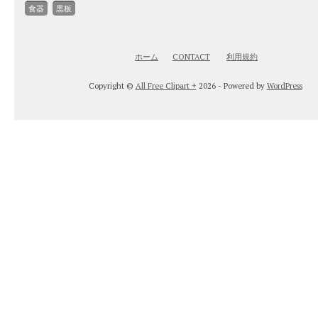
食器
黒板
ホーム
CONTACT
利用規約
Copyright ©
All Free Clipart +
2026 - Powered by
WordPress