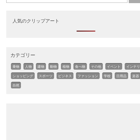
人気のクリップアート
カテゴリー
乗物
人物
建物
動物
植物
食べ物
その他
イベント
インテリ
ショッピング
スポーツ
ビジネス
ファッション
学校
日用品
楽器
自然