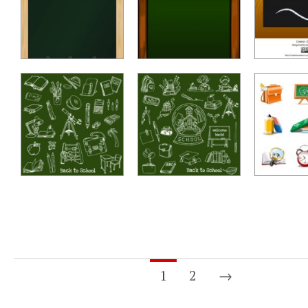
1
2
→